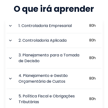
O que irá aprender
1
.
Controladoria Empresarial
80
h
2
.
Controladoria Aplicada
80
h
3
.
Planejamento para a Tomada
80
h
de Decisão
4
.
Planejamento e Gestão
80
h
Orçamentária de Custos
5
.
Política Fiscal e Obrigações
80
h
Tributárias