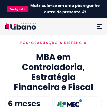
Matricule-se em uma pós e ganhe
Em
Agosto
:
outra de presente.
🎁
PÓS-GRADUAÇÃO A DISTÂNCIA
Ementa
MBA em
Como funciona
Controladoria,
Credenciamento MEC
Estratégia
Preço
Financeira e Fiscal
Já sou aluno
6
meses