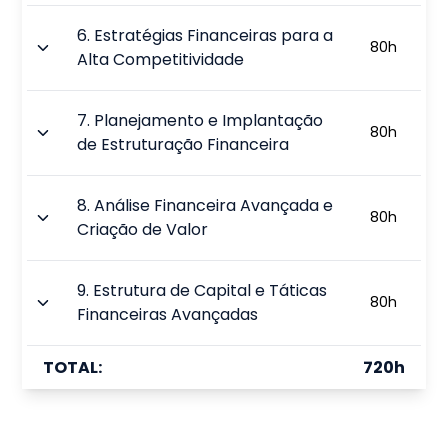
6
.
Estratégias Financeiras para a
80
h
Alta Competitividade
7
.
Planejamento e Implantação
80
h
de Estruturação Financeira
8
.
Análise Financeira Avançada e
80
h
Criação de Valor
9
.
Estrutura de Capital e Táticas
80
h
Financeiras Avançadas
TOTAL:
720
h