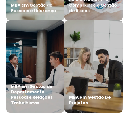
MBA em Gestão de
Compliance e Gestão
Pessoas e Liderança
de Riscos
MBA em Gestão de
Departamento
Pessoal e Relações
MBA em Gestão De
Trabalhistas
Projetos