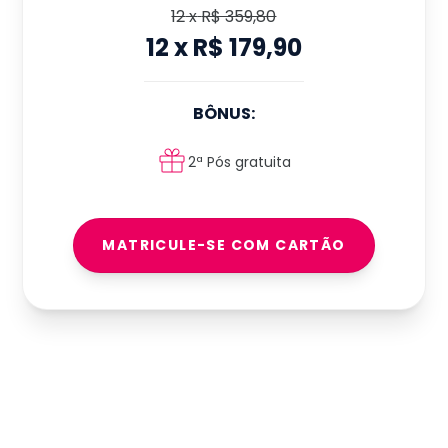
12
x
R$ 359,80
12
x
R$ 179,90
BÔNUS:
2ª Pós gratuita
MATRICULE-SE COM CARTÃO