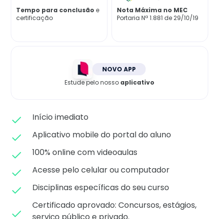
Matricule-se
Tempo para conclusão
e
Nota Máxima no MEC
certificação
Portaria Nª 1.881 de 29/10/19
NOVO APP
Estude pelo nosso
aplicativo
Início imediato
Aplicativo mobile do portal do aluno
100% online com videoaulas
Acesse pelo celular ou computador
Disciplinas específicas do seu curso
Certificado aprovado: C
oncursos, estágios,
serviço público e privado.