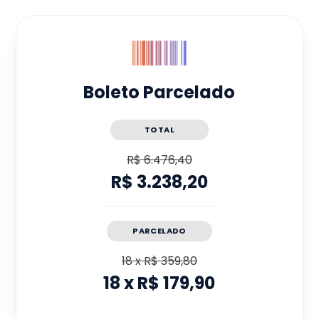
Boleto Parcelado
TOTAL
R$ 6.476,40
R$ 3.238,20
PARCELADO
18
x
R$ 359,80
18
x
R$ 179,90