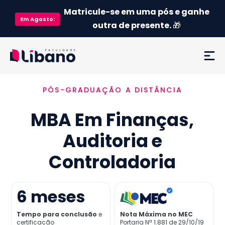
Matricule-se em uma pós e ganhe
Em
Agosto
:
outra de presente.
🎁
PÓS-GRADUAÇÃO A DISTÂNCIA
Ementa
MBA Em Finanças,
Como funciona
Auditoria e
Credenciamento MEC
Controladoria
Preço
6
meses
Já sou aluno
Tempo para conclusão
e
Nota Máxima no MEC
certificação
Portaria Nª 1.881 de 29/10/19