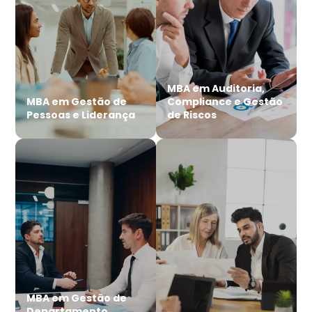
MBA em Auditoria,
MBA em Gestão de
Compliance e Gestão
Pessoas e Liderança
de Riscos
MBA em Gestão de
Departamento