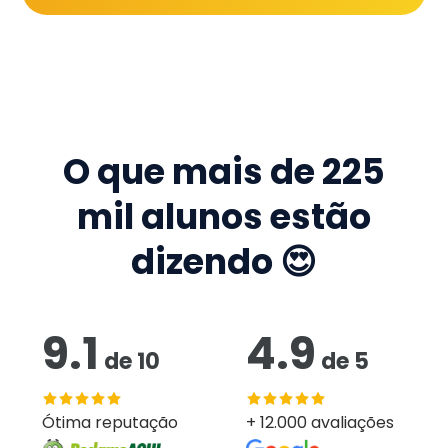
O que mais de
225
mil
alunos estão
dizendo 😍
9.1
4.9
de
10
de
5
Ótima reputação
+ 12.000 avaliações