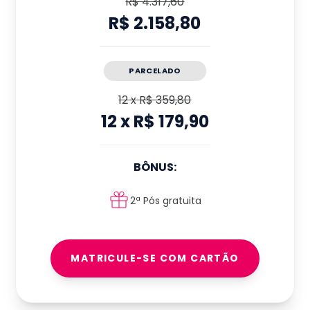
R$ 4.317,60
R$ 2.158,80
PARCELADO
12
x
R$ 359,80
12
x
R$ 179,90
BÔNUS:
2ª Pós gratuita
MATRICULE-SE COM CARTÃO