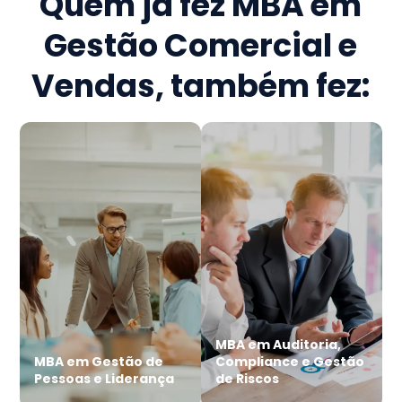
Quem já fez
MBA em
Gestão Comercial e
Vendas
, também fez:
MBA em Auditoria,
MBA em Gestão de
Compliance e Gestão
Pessoas e Liderança
de Riscos