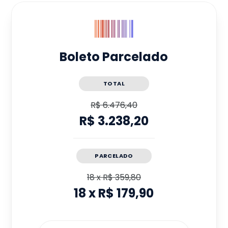
Boleto Parcelado
TOTAL
R$ 6.476,40
R$ 3.238,20
PARCELADO
18
x
R$ 359,80
18
x
R$ 179,90