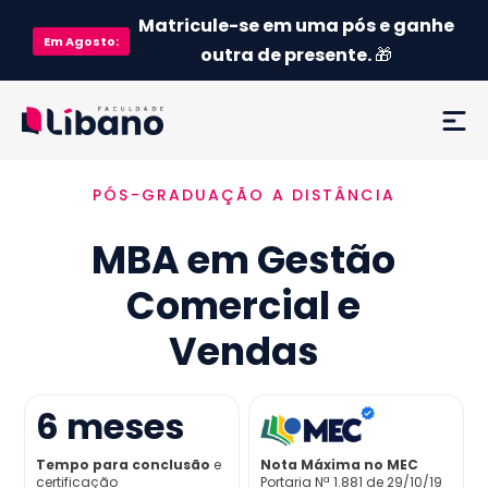
Matricule-se em uma pós e ganhe
Em
Agosto
:
outra de presente.
🎁
PÓS-GRADUAÇÃO A DISTÂNCIA
Ementa
MBA em Gestão
Como funciona
Comercial e
Credenciamento MEC
Vendas
Preço
6
meses
Já sou aluno
Tempo para conclusão
e
Nota Máxima no MEC
certificação
Portaria Nª 1.881 de 29/10/19