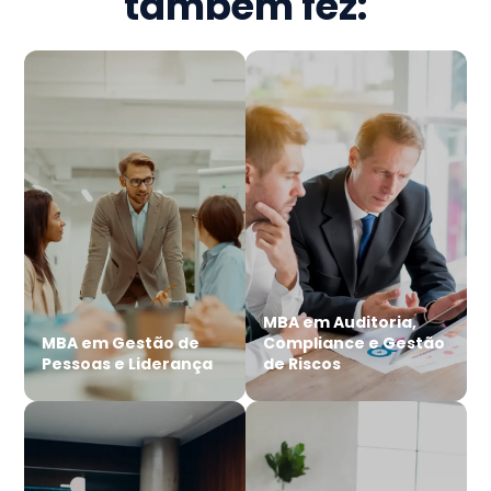
também fez:
MBA em Auditoria,
MBA em Gestão de
Compliance e Gestão
Pessoas e Liderança
de Riscos