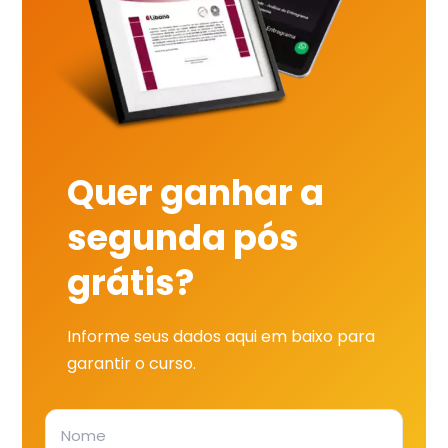
Quer ganhar a
segunda pós
grátis?
Informe seus dados aqui em baixo para
garantir o curso.