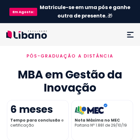
Matricule-se em uma pós e ganhe
Em
Agosto
:
outra de presente.
🎁
PÓS-GRADUAÇÃO A DISTÂNCIA
Ementa
MBA em Gestão da
Como funciona
Inovação
Credenciamento MEC
6
meses
Preço
Tempo para conclusão
e
Nota Máxima no MEC
certificação
Portaria Nª 1.881 de 29/10/19
Já sou aluno