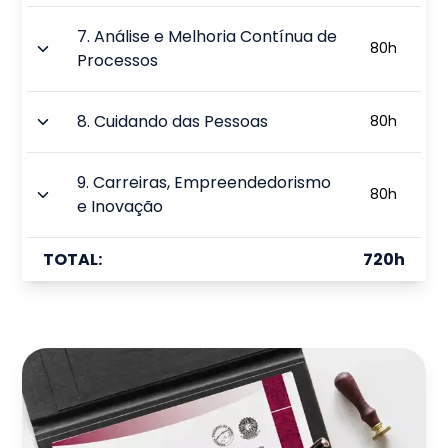
7
.
Análise e Melhoria Contínua de
80
h
Processos
8
.
Cuidando das Pessoas
80
h
9
.
Carreiras, Empreendedorismo
80
h
e Inovação
TOTAL:
720
h