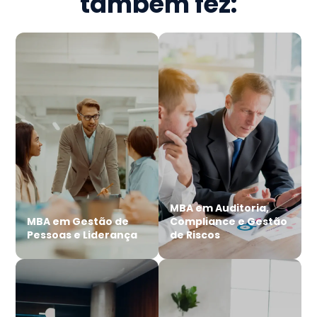
também fez:
MBA em Auditoria,
MBA em Gestão de
Compliance e Gestão
Pessoas e Liderança
de Riscos