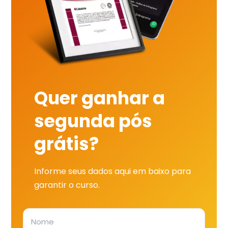
Quer ganhar a
segunda pós
grátis?
Informe seus dados aqui em baixo para
garantir o curso.