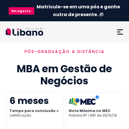
Matricule-se em uma pós e ganhe
Em
Agosto
:
outra de presente.
🎁
PÓS-GRADUAÇÃO A DISTÂNCIA
Ementa
MBA em Gestão de
Como funciona
Negócios
Credenciamento MEC
6
meses
Preço
Tempo para conclusão
e
Nota Máxima no MEC
certificação
Portaria Nª 1.881 de 29/10/19
Já sou aluno