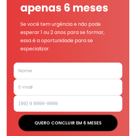
apenas 6 meses
Se você tem urgência e não pode
esperar 1 ou 2 anos para se formar,
essa é a oportunidade para se
especializar.
QUERO CONCLUIR EM 6 MESES