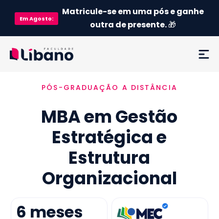
Matricule-se em uma pós e ganhe
Em
Agosto
:
outra de presente.
🎁
PÓS-GRADUAÇÃO A DISTÂNCIA
Ementa
MBA em Gestão
Como funciona
Estratégica e
Credenciamento MEC
Estrutura
Preço
Organizacional
Já sou aluno
6
meses