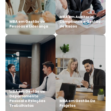
MBA em Auditoria,
MBA em Gestão de
Compliance e Gestão
Pessoas e Liderança
de Riscos
MBA em Gestão de
Departamento
Pessoal e Relações
MBA em Gestão De
Trabalhistas
Projetos