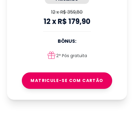
12
x
R$ 359,80
12
x
R$ 179,90
BÔNUS:
2ª Pós gratuita
MATRICULE-SE COM CARTÃO