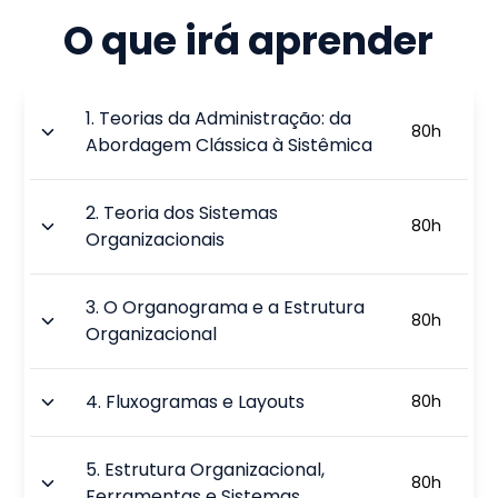
O que irá aprender
1
.
Teorias da Administração: da
80
h
Abordagem Clássica à Sistêmica
2
.
Teoria dos Sistemas
80
h
Organizacionais
3
.
O Organograma e a Estrutura
80
h
Organizacional
4
.
Fluxogramas e Layouts
80
h
5
.
Estrutura Organizacional,
80
h
Ferramentas e Sistemas