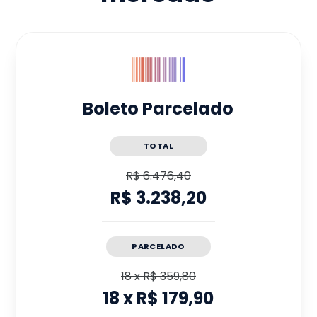
Boleto Parcelado
TOTAL
R$ 6.476,40
R$ 3.238,20
PARCELADO
18
x
R$ 359,80
18
x
R$ 179,90