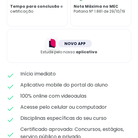
Matricule-se
Tempo para conclusão
e
Nota Máxima no MEC
certificação
Portaria Nª 1.881 de 29/10/19
NOVO APP
Estude pelo nosso
aplicativo
Início imediato
Aplicativo mobile do portal do aluno
100% online com videoaulas
Acesse pelo celular ou computador
Disciplinas específicas do seu curso
Certificado aprovado: C
oncursos, estágios,
serviço público e privado.