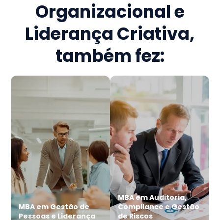
Organizacional e
Liderança Criativa
,
também fez:
MBA em Auditoria,
MBA em Gestão de
Compliance e Gestão
Pessoas e Liderança
de Riscos