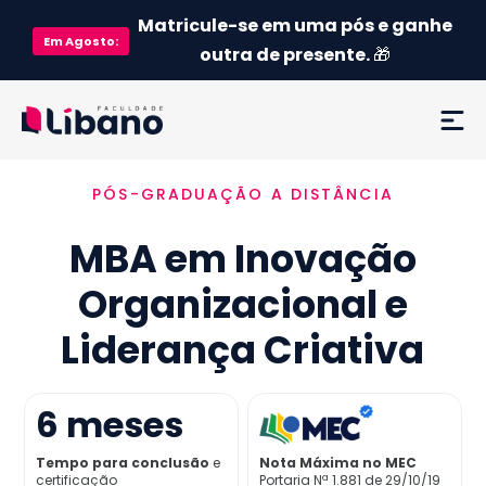
Matricule-se em uma pós e ganhe
Em
Agosto
:
outra de presente.
🎁
PÓS-GRADUAÇÃO A DISTÂNCIA
Ementa
MBA em Inovação
Como funciona
Organizacional e
Credenciamento MEC
Liderança Criativa
Preço
6
meses
Já sou aluno
Tempo para conclusão
e
Nota Máxima no MEC
certificação
Portaria Nª 1.881 de 29/10/19