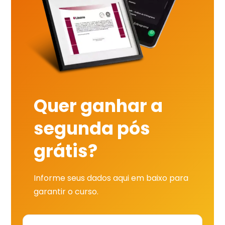
Quer ganhar a
segunda pós
grátis?
Informe seus dados aqui em baixo para
garantir o curso.