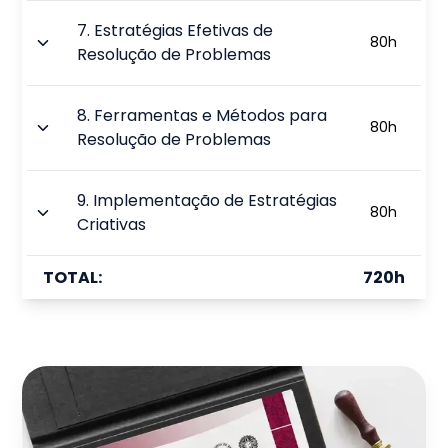
7
.
Estratégias Efetivas de
80
h
Resolução de Problemas
8
.
Ferramentas e Métodos para
80
h
Resolução de Problemas
9
.
Implementação de Estratégias
80
h
Criativas
TOTAL:
720
h