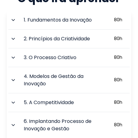
1
.
Fundamentos da Inovação
80
h
2
.
Princípios da Criatividade
80
h
3
.
O Processo Criativo
80
h
4
.
Modelos de Gestão da
80
h
Inovação
5
.
A Competitividade
80
h
6
.
Implantando Processo de
80
h
Inovação e Gestão