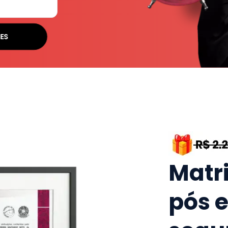
SES
Matr
pós 