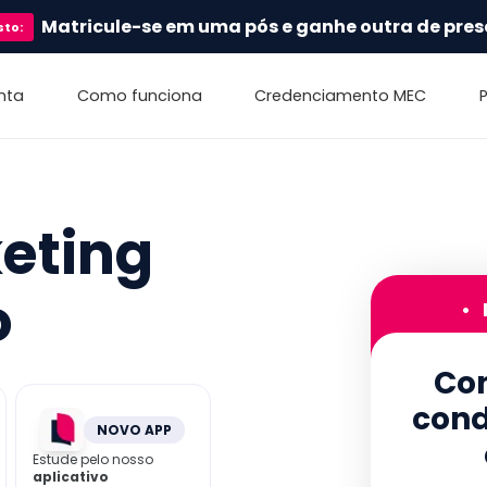
Matricule-se em uma pós e ganhe outra de pres
sto
:
nta
Como funciona
Credenciamento MEC
eting
o
•
Con
cond
NOVO APP
Estude pelo nosso
aplicativo