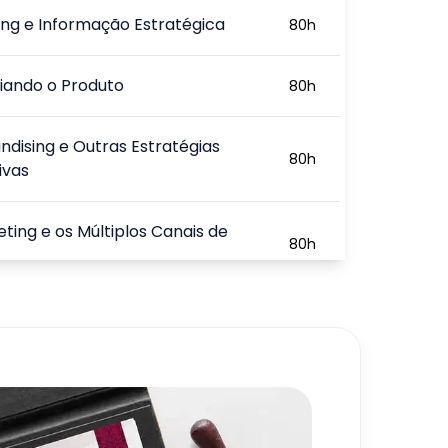
ng e Informação Estratégica
80
h
iando o Produto
80
h
dising e Outras Estratégias
80
h
ivas
ting e os Múltiplos Canais de
80
h
ng, Vendas, Finanças e
80
h
dade
720
h