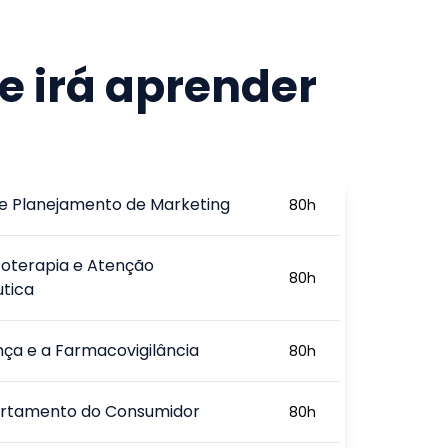
e irá aprender
g e Planejamento de Marketing
80
h
oterapia e Atenção
80
h
tica
ça e a Farmacovigilância
80
h
tamento do Consumidor
80
h