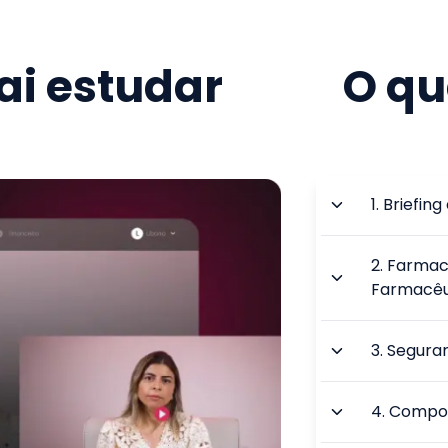
i estudar
O qu
1
.
Briefin
2
.
Farmac
Farmacêu
3
.
Seguran
4
.
Compor