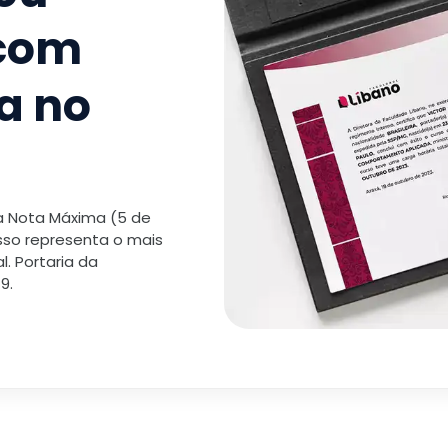
 com
a no
 a Nota Máxima (5 de
isso representa o mais
. Portaria da
9.