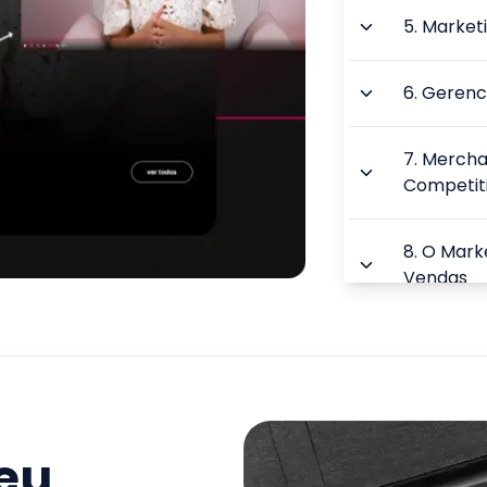
5
.
Marketi
6
.
Gerenc
7
.
Merchan
Competit
8
.
O Marke
Vendas
9
.
Marketi
Contabili
TOTAL:
seu