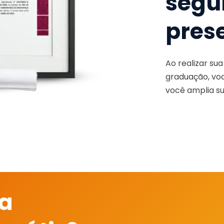
segu
pres
Ao realizar su
graduação, voc
você amplia su
 a