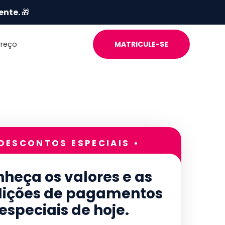
ente.
🎁
Preço
MATRICULE-SE
 DESCONTOS ESPECIAIS •
heça os valores e as
ições de pagamentos
especiais de hoje.