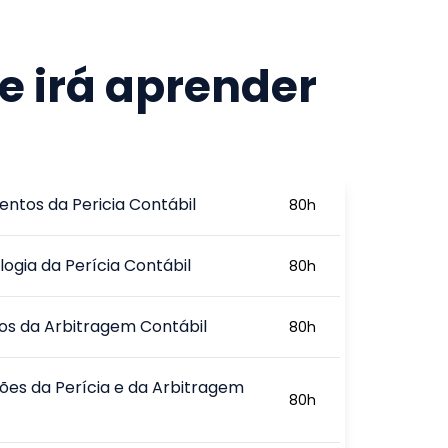
e irá aprender
ntos da Pericia Contábil
80
h
ogia da Perícia Contábil
80
h
ios da Arbitragem Contábil
80
h
ões da Perícia e da Arbitragem
80
h