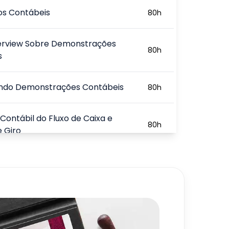
os Contábeis
80
h
rview Sobre Demonstrações
80
h
s
ando Demonstrações Contábeis
80
h
 Contábil do Fluxo de Caixa e
80
h
e Giro
 de Investimentos e M&A
80
h
720
h