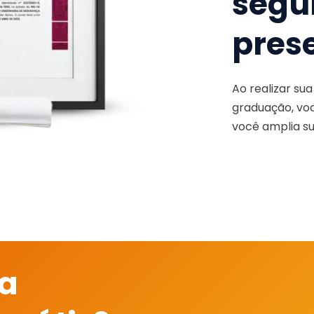
segu
pres
Ao realizar su
graduação, voc
você amplia su
 a