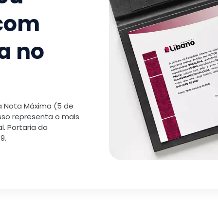
 com
a no
 a Nota Máxima (5 de
isso representa o mais
. Portaria da
9.