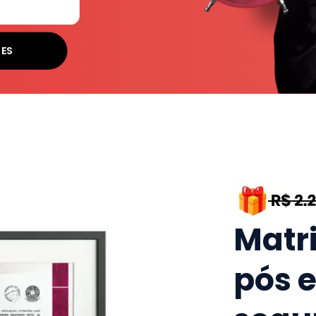
SES
Matr
pós 