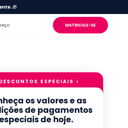
ente.
🎁
Preço
MATRICULE-SE
 DESCONTOS ESPECIAIS •
heça os valores e as
ições de pagamentos
especiais de hoje.