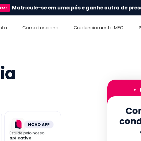
Matricule-se em uma pós e ganhe outra de pres
sto
:
nta
Como funciona
Credenciamento MEC
ia
•
Con
cond
NOVO APP
Estude pelo nosso
aplicativo