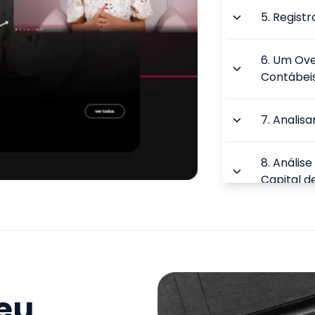
5
.
Registr
6
.
Um Ove
Contábei
7
.
Analis
8
.
Análise
Capital d
9
.
Análise
TOTAL:
seu