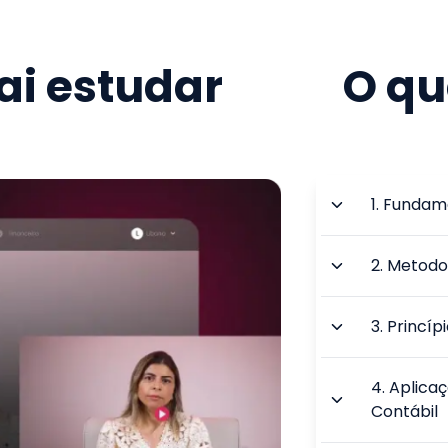
i estudar
O qu
1
.
Fundame
2
.
Metodol
3
.
Princíp
4
.
Aplicaç
Contábil