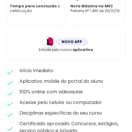
Matricule-se
Tempo para conclusão
e
Nota Máxima no MEC
certificação
Portaria Nª 1.881 de 29/10/19
NOVO APP
Estude pelo nosso
aplicativo
Início imediato
Aplicativo mobile do portal do aluno
100% online com videoaulas
Acesse pelo celular ou computador
Disciplinas específicas do seu curso
Certificado aprovado: C
oncursos, estágios,
serviço público e privado.