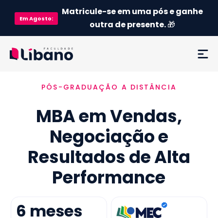
Matricule-se em uma pós e ganhe
Em
Agosto
:
outra de presente.
🎁
PÓS-GRADUAÇÃO A DISTÂNCIA
Ementa
MBA em Vendas,
Como funciona
Negociação e
Credenciamento MEC
Resultados de Alta
Preço
Performance
Já sou aluno
6
meses