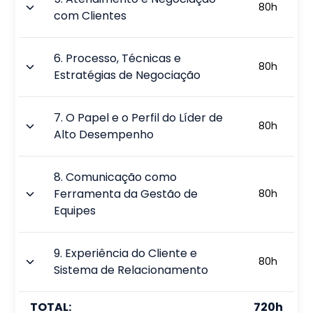
80
h
com Clientes
6
.
Processo, Técnicas e
80
h
Estratégias de Negociação
7
.
O Papel e o Perfil do Líder de
80
h
Alto Desempenho
8
.
Comunicação como
Ferramenta da Gestão de
80
h
Equipes
9
.
Experiência do Cliente e
80
h
Sistema de Relacionamento
TOTAL:
720
h