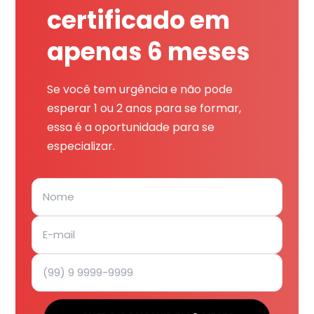
certificado em
apenas 6 meses
Se você tem urgência e não pode
esperar 1 ou 2 anos para se formar,
essa é a oportunidade para se
especializar.