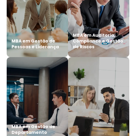
MBA em Auditoria,
MBA em Gestão de
Compliance e Gestão
Pessoas e Liderança
de Riscos
MBA em Gestão de
Departamento