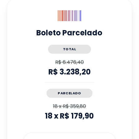
Boleto Parcelado
TOTAL
R$ 6.476,40
R$ 3.238,20
PARCELADO
18
x
R$ 359,80
18
x
R$ 179,90