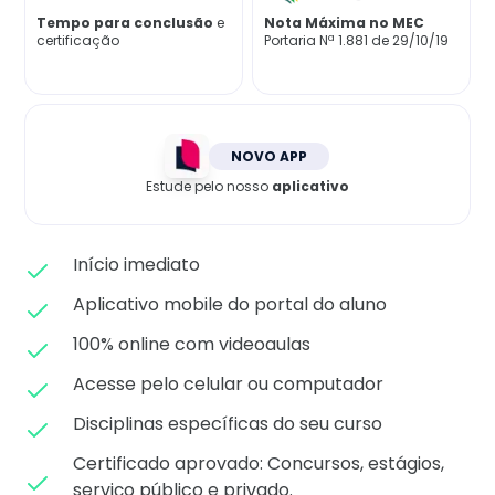
Matricule-se
Tempo para conclusão
e
Nota Máxima no MEC
certificação
Portaria Nª 1.881 de 29/10/19
NOVO APP
Estude pelo nosso
aplicativo
Início imediato
Aplicativo mobile do portal do aluno
100% online com videoaulas
Acesse pelo celular ou computador
Disciplinas específicas do seu curso
Certificado aprovado: C
oncursos, estágios,
serviço público e privado.