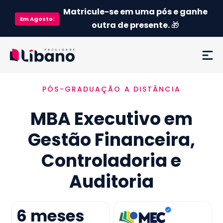
Matricule-se em uma pós e ganhe
Em
Agosto
:
outra de presente.
🎁
PÓS-GRADUAÇÃO A DISTÂNCIA
Ementa
MBA Executivo em
Como funciona
Gestão Financeira,
Credenciamento MEC
Controladoria e
Preço
Auditoria
Já sou aluno
6
meses