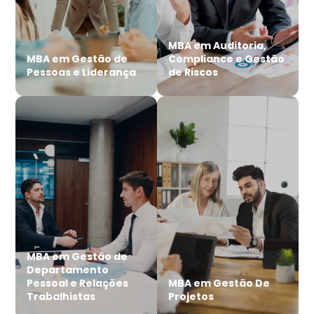
MBA em Auditoria,
MBA em Gestão de
Compliance e Gestão
Pessoas e Liderança
de Riscos
MBA em Gestão de
Departamento
Pessoal e Relações
MBA em Gestão De
Trabalhistas
Projetos