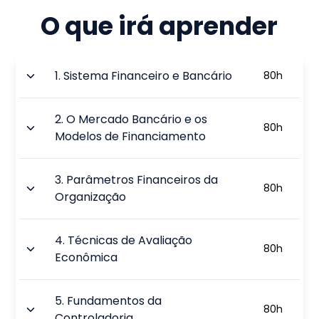
O que irá aprender
1
.
Sistema Financeiro e Bancário
80
h
2
.
O Mercado Bancário e os
80
h
Modelos de Financiamento
3
.
Parâmetros Financeiros da
80
h
Organização
4
.
Técnicas de Avaliação
80
h
Econômica
5
.
Fundamentos da
80
h
Controladoria