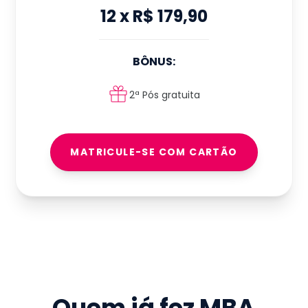
12
x
R$ 179,90
BÔNUS:
2ª Pós gratuita
MATRICULE-SE COM CARTÃO
Quem já fez
MBA