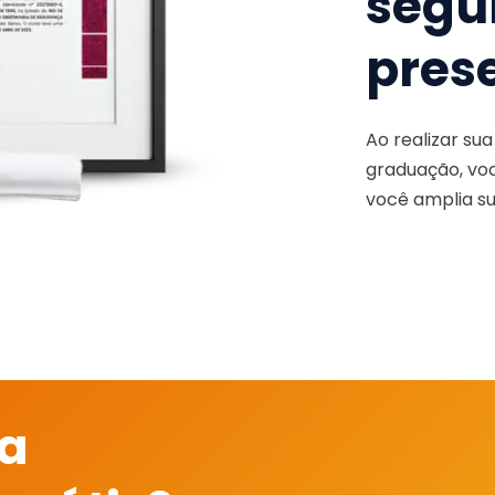
segu
pres
Ao realizar su
graduação, voc
você amplia su
 a