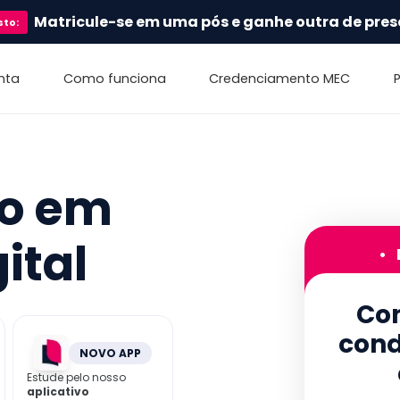
Matricule-se em uma pós e ganhe outra de pres
sto
:
nta
Como funciona
Credenciamento MEC
vo em
ital
•
Con
cond
NOVO APP
Estude pelo nosso
aplicativo