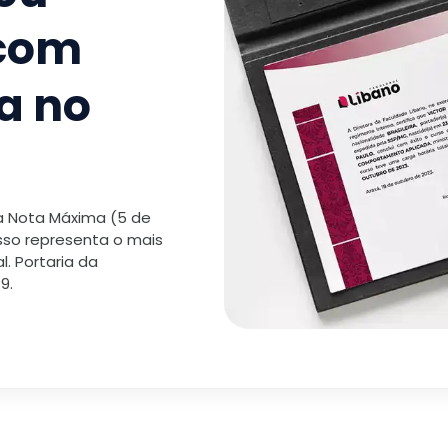
 com
a no
 a Nota Máxima (5 de
isso representa o mais
. Portaria da
9.