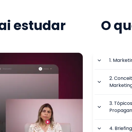
i estudar
O qu
1
.
Marketin
2
.
Conceit
Marketin
3
.
Tópicos
Propaga
4
.
Briefin