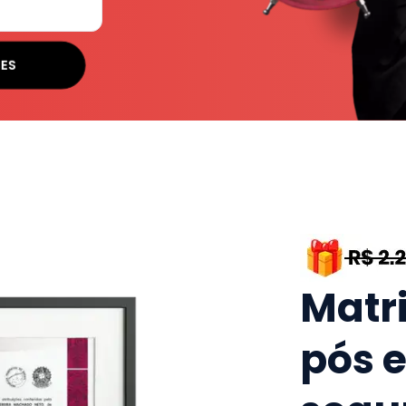
SES
Matr
pós 