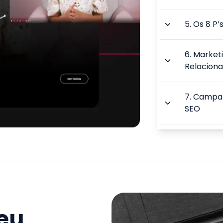
5
.
Os 8 P’
6
.
Market
Relaciona
7
.
Campan
SEO
8
.
Funil d
9
.
Ética, 
TOTAL:
seu