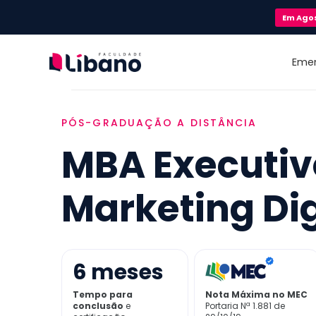
Em
Ago
Eme
PÓS-GRADUAÇÃO A DISTÂNCIA
MBA Executi
Marketing Dig
6
meses
Tempo para
Nota Máxima no MEC
conclusão
e
Portaria Nª 1.881 de