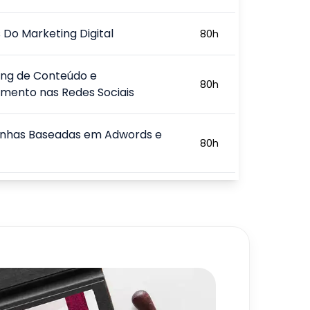
s Do Marketing Digital
80
h
ing de Conteúdo e
80
h
mento nas Redes Sociais
has Baseadas em Adwords e
80
h
e Conversão
80
h
Redes Sociais e Direitos Humanos
80
h
720
h