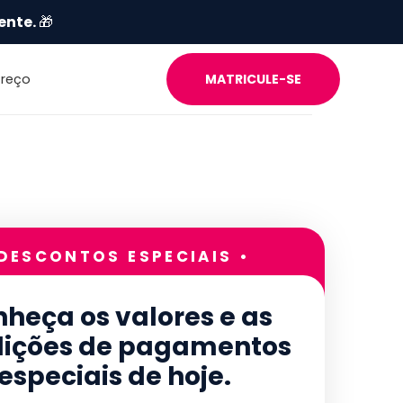
ente.
🎁
Preço
MATRICULE-SE
 DESCONTOS ESPECIAIS •
heça os valores e as
ições de pagamentos
especiais de hoje.