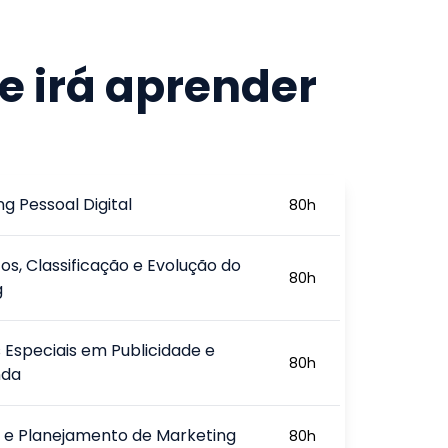
e irá aprender
g Pessoal Digital
80
h
os, Classificação e Evolução do
80
h
g
 Especiais em Publicidade e
80
h
nda
g e Planejamento de Marketing
80
h