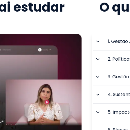
i estudar
O qu
1
.
Gestão 
2
.
Polític
3
.
Gestão 
4
.
Sustent
5
.
Impact
6
.
Planos