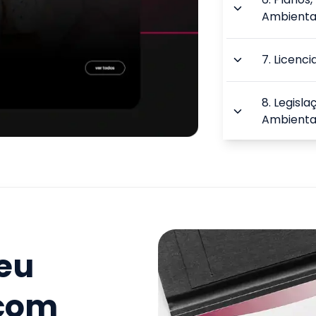
Ambienta
7
.
Licenc
8
.
Legisl
Ambienta
9
.
Logísti
Certifica
TOTAL:
seu
 com