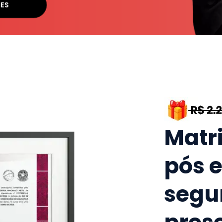
SES
Matr
pós 
segu