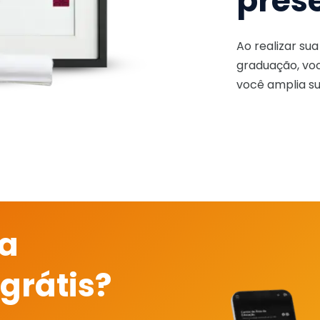
pres
Ao realizar su
graduação, voc
você amplia su
 a
grátis?