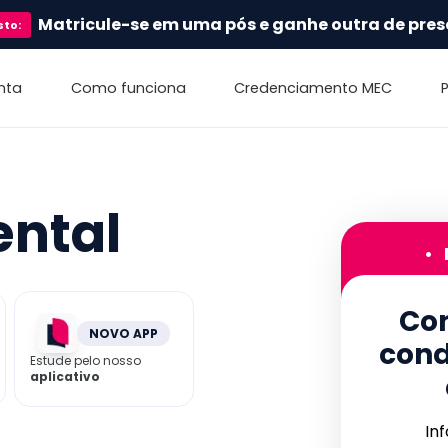
Matricule-se em uma pós e ganhe outra de pres
sto
:
nta
Como funciona
Credenciamento MEC
ental
•
Con
NOVO APP
cond
Estude pelo nosso
aplicativo
In