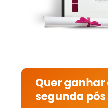
Quer ganhar
segunda pós 