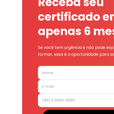
Receba seu
certificado 
apenas 6 me
Se você tem urgência e não pode espe
formar, essa é a oportunidade para se