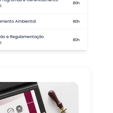
80
h
l
iamento Ambiental
80
h
ação e Regulamentação
80
h
l
ca Reversa Sustentável e as
80
h
ções Ambientais
720
h