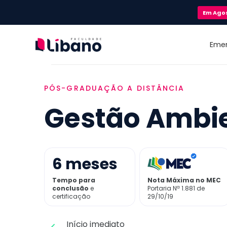
Em
Ago
Eme
PÓS-GRADUAÇÃO A DISTÂNCIA
Gestão Ambi
6
meses
Tempo para
Nota Máxima no MEC
conclusão
e
Portaria Nª 1.881 de
certificação
29/10/19
Início imediato