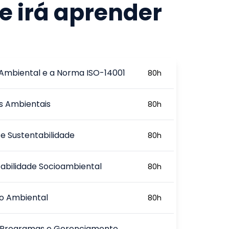
e irá aprender
Ambiental e a Norma ISO-14001
80
h
as Ambientais
80
h
e Sustentabilidade
80
h
abilidade Socioambiental
80
h
o Ambiental
80
h
, Programas e Gerenciamento