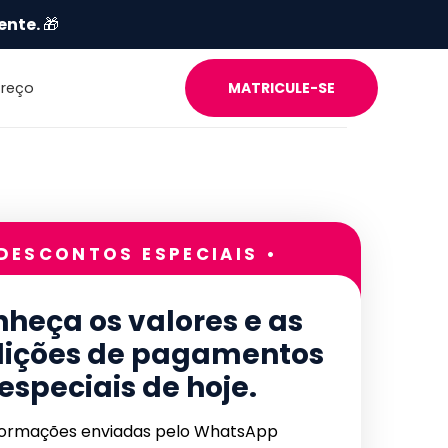
ente.
🎁
Preço
MATRICULE-SE
 DESCONTOS ESPECIAIS •
heça os valores e as
ições de pagamentos
especiais de hoje.
formações enviadas pelo WhatsApp