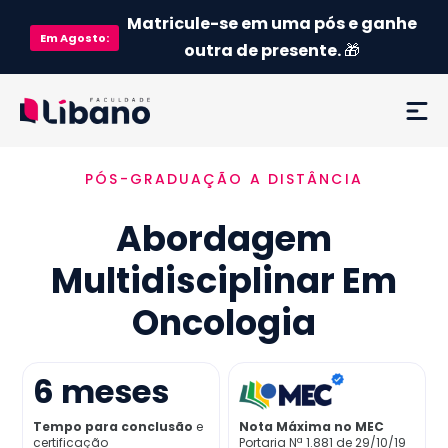
Matricule-se em uma pós e ganhe
Em
Agosto
:
outra de presente.
🎁
PÓS-GRADUAÇÃO A DISTÂNCIA
Ementa
Abordagem
Como funciona
Multidisciplinar Em
Credenciamento MEC
Oncologia
Preço
6
meses
Já sou aluno
Tempo para conclusão
e
Nota Máxima no MEC
certificação
Portaria Nª 1.881 de 29/10/19