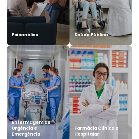
Psicanálise
Saúde Pública
Enfermagem de
Urgência e
Farmácia Clínica e
Emergência
Hospitalar