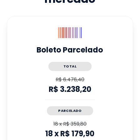
Boleto Parcelado
TOTAL
R$ 6.476,40
R$ 3.238,20
PARCELADO
18
x
R$ 359,80
18
x
R$ 179,90