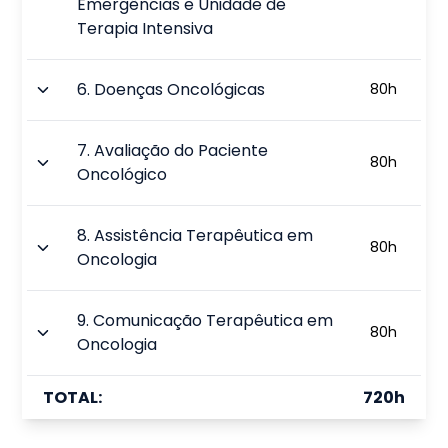
Emergências e Unidade de
Terapia Intensiva
6
.
Doenças Oncológicas
80
h
7
.
Avaliação do Paciente
80
h
Oncológico
8
.
Assistência Terapêutica em
80
h
Oncologia
9
.
Comunicação Terapêutica em
80
h
Oncologia
TOTAL:
720
h