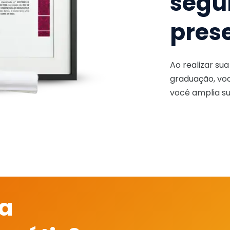
segu
pres
Ao realizar su
graduação, voc
você amplia su
 a