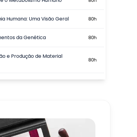
s e o Metabolismo Humano
80
h
ia Humana: Uma Visão Geral
80
h
entos da Genética
80
h
o e Produção de Material
80
h
ciamento Genético
80
h
720
h