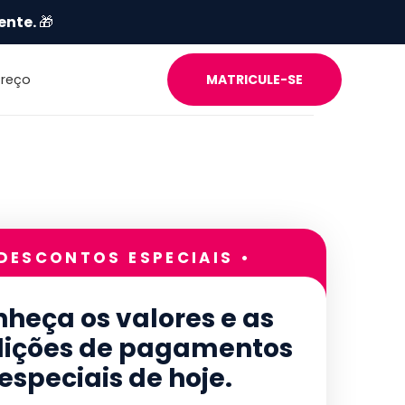
ente.
🎁
Preço
MATRICULE-SE
 DESCONTOS ESPECIAIS •
heça os valores e as
ições de pagamentos
especiais de hoje.