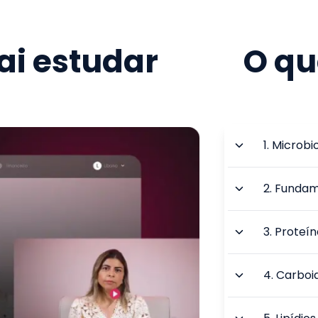
i estudar
O qu
1
.
Microbio
2
.
Fundame
3
.
Proteín
4
.
Carboi