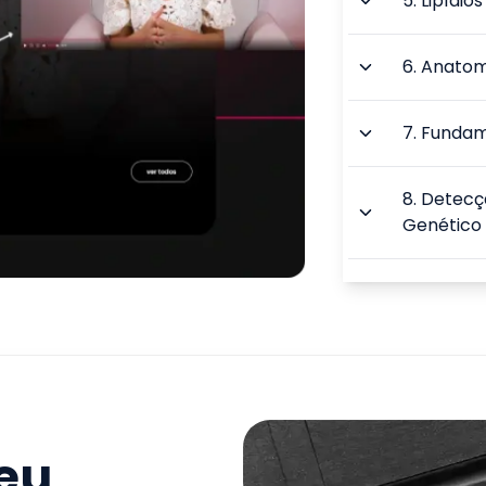
5
.
Lipídio
6
.
Anatom
7
.
Fundam
8
.
Detecçã
Genético
9
.
Sequen
TOTAL:
seu