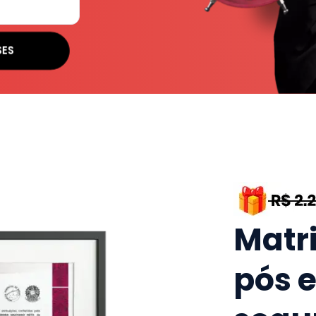
SES
Matr
pós 