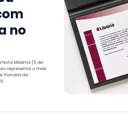
 com
a no
 a Nota Máxima (5 de
isso representa o mais
. Portaria da
9.