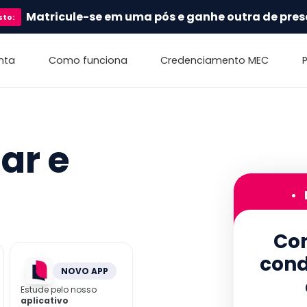
Matricule-se em uma pós e ganhe outra de pres
sto
:
nta
Como funciona
Credenciamento MEC
ar e
•
Con
cond
NOVO APP
Estude pelo nosso
aplicativo