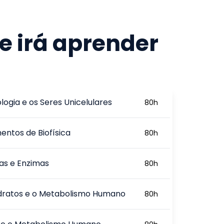
e irá aprender
logia e os Seres Unicelulares
80
h
ntos de Biofísica
80
h
as e Enzimas
80
h
dratos e o Metabolismo Humano
80
h