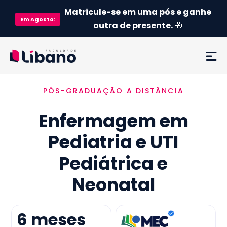
Matricule-se em uma pós e ganhe
Em
Agosto
:
outra de presente.
🎁
PÓS-GRADUAÇÃO A DISTÂNCIA
Ementa
Enfermagem em
Como funciona
Pediatria e UTI
Credenciamento MEC
Pediátrica e
Preço
Neonatal
Já sou aluno
6
meses