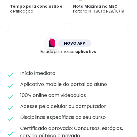
Matricule-se
Tempo para conclusão
e
Nota Máxima no MEC
certificação
Portaria Nª 1.881 de 29/10/19
NOVO APP
Estude pelo nosso
aplicativo
Início imediato
Aplicativo mobile do portal do aluno
100% online com videoaulas
Acesse pelo celular ou computador
Disciplinas específicas do seu curso
Certificado aprovado: C
oncursos, estágios,
serviço público e privado.