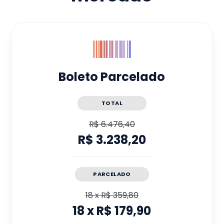
Boleto Parcelado
TOTAL
R$ 6.476,40
R$ 3.238,20
PARCELADO
18
x
R$ 359,80
18
x
R$ 179,90