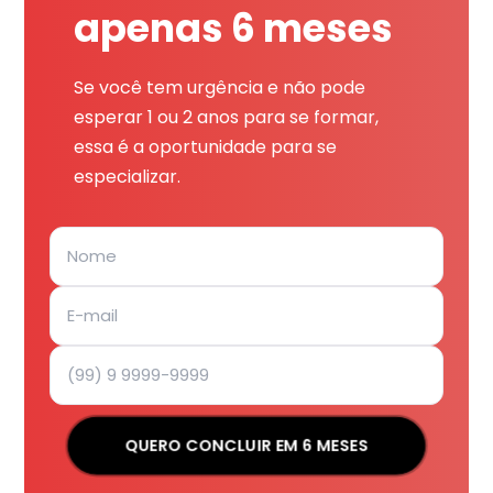
apenas 6 meses
Se você tem urgência e não pode
esperar 1 ou 2 anos para se formar,
essa é a oportunidade para se
especializar.
QUERO CONCLUIR EM 6 MESES