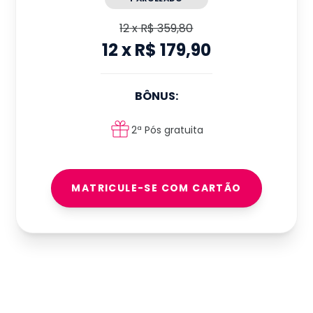
12
x
R$ 359,80
12
x
R$ 179,90
BÔNUS:
2ª Pós gratuita
MATRICULE-SE COM CARTÃO