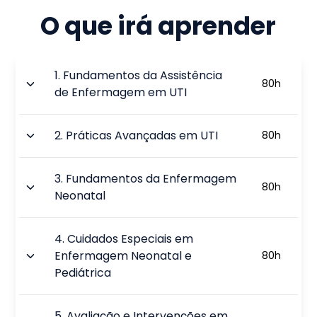
O que irá aprender
1
.
Fundamentos da Assistência
80
h
de Enfermagem em UTI
2
.
Práticas Avançadas em UTI
80
h
3
.
Fundamentos da Enfermagem
80
h
Neonatal
4
.
Cuidados Especiais em
Enfermagem Neonatal e
80
h
Pediátrica
5
.
Avaliação e Intervenções em