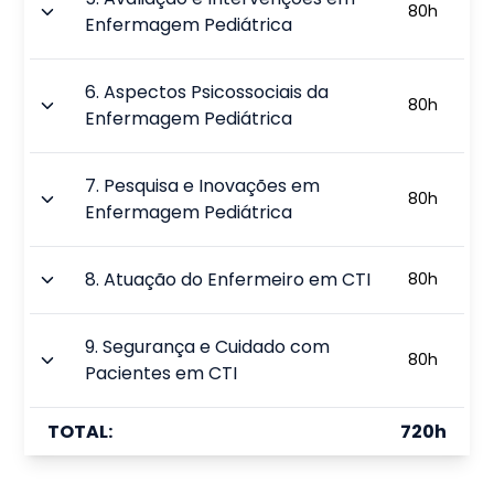
80
h
Enfermagem Pediátrica
6
.
Aspectos Psicossociais da
80
h
Enfermagem Pediátrica
7
.
Pesquisa e Inovações em
80
h
Enfermagem Pediátrica
8
.
Atuação do Enfermeiro em CTI
80
h
9
.
Segurança e Cuidado com
80
h
Pacientes em CTI
TOTAL:
720
h