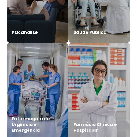
Psicanálise
Saúde Pública
Enfermagem de
Urgência e
Farmácia Clínica e
Emergência
Hospitalar