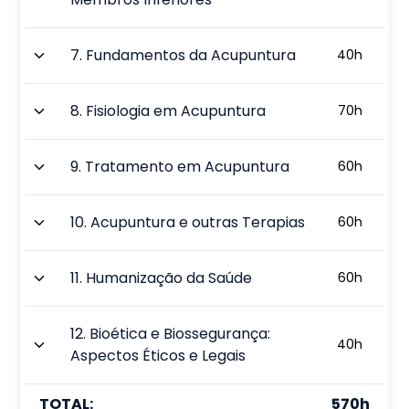
7
.
Fundamentos da Acupuntura
40
h
8
.
Fisiologia em Acupuntura
70
h
9
.
Tratamento em Acupuntura
60
h
10
.
Acupuntura e outras Terapias
60
h
11
.
Humanização da Saúde
60
h
12
.
Bioética e Biossegurança:
40
h
Aspectos Éticos e Legais
TOTAL:
570
h