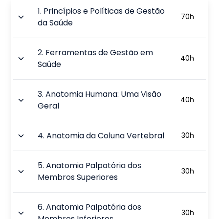
1
.
Princípios e Políticas de Gestão
70
h
da Saúde
2
.
Ferramentas de Gestão em
40
h
Saúde
3
.
Anatomia Humana: Uma Visão
40
h
Geral
4
.
Anatomia da Coluna Vertebral
30
h
5
.
Anatomia Palpatória dos
30
h
Membros Superiores
6
.
Anatomia Palpatória dos
30
h
Membros Inferiores