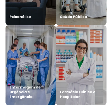
Psicanálise
Saúde Pública
Enfermagem de
Urgência e
Farmácia Clínica e
Emergência
Hospitalar