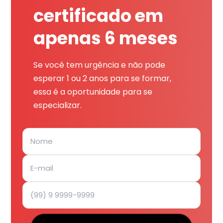
certificado em
apenas 6 meses
Se você tem urgência e não pode
esperar 1 ou 2 anos para se formar,
essa é a oportunidade para se
especializar.