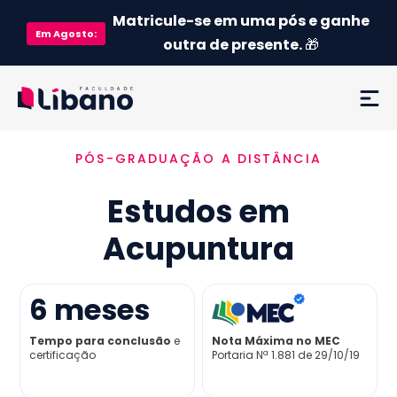
Matricule-se em uma pós e ganhe
Em
Agosto
:
outra de presente.
🎁
PÓS-GRADUAÇÃO A DISTÂNCIA
Ementa
Estudos em
Como funciona
Acupuntura
Credenciamento MEC
6
meses
Preço
Tempo para conclusão
e
Nota Máxima no MEC
certificação
Portaria Nª 1.881 de 29/10/19
Já sou aluno