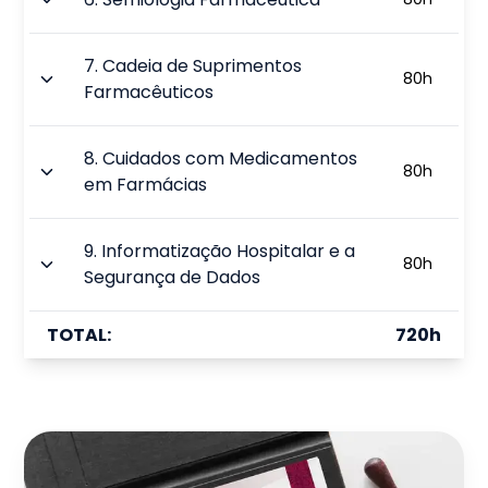
7
.
Cadeia de Suprimentos
80
h
Farmacêuticos
8
.
Cuidados com Medicamentos
80
h
em Farmácias
9
.
Informatização Hospitalar e a
80
h
Segurança de Dados
TOTAL:
720
h