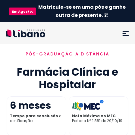
Matricule-se em uma pós e ganhe
Em
Agosto
:
outra de presente.
🎁
PÓS-GRADUAÇÃO A DISTÂNCIA
Ementa
Farmácia Clínica e
Como funciona
Hospitalar
Credenciamento MEC
6
meses
Preço
Tempo para conclusão
e
Nota Máxima no MEC
certificação
Portaria Nª 1.881 de 29/10/19
Já sou aluno