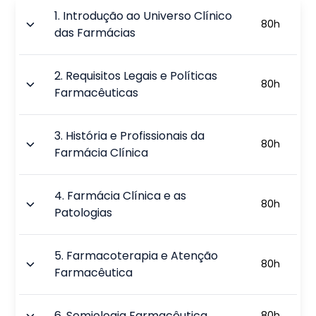
1
.
Introdução ao Universo Clínico
80
h
das Farmácias
2
.
Requisitos Legais e Políticas
80
h
Farmacêuticas
3
.
História e Profissionais da
80
h
Farmácia Clínica
4
.
Farmácia Clínica e as
80
h
Patologias
5
.
Farmacoterapia e Atenção
80
h
Farmacêutica
6
.
Semiologia Farmacêutica
80
h