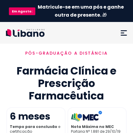
Matricule-se em uma pós e ganhe
Em
Agosto
:
outra de presente.
🎁
PÓS-GRADUAÇÃO A DISTÂNCIA
Ementa
Farmácia Clínica e
Como funciona
Prescrição
Credenciamento MEC
Farmacêutica
Preço
6
meses
Já sou aluno
Tempo para conclusão
e
Nota Máxima no MEC
certificação
Portaria Nª 1.881 de 29/10/19