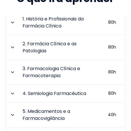
1
.
História e Profissionais da
80
h
Farmácia Clínica
2
.
Farmácia Clínica e as
80
h
Patologias
3
.
Farmacologia Clínica e
80
h
Farmacoterapia
4
.
Semiologia Farmacêutica
80
h
5
.
Medicamentos e a
40
h
Farmacovigilância