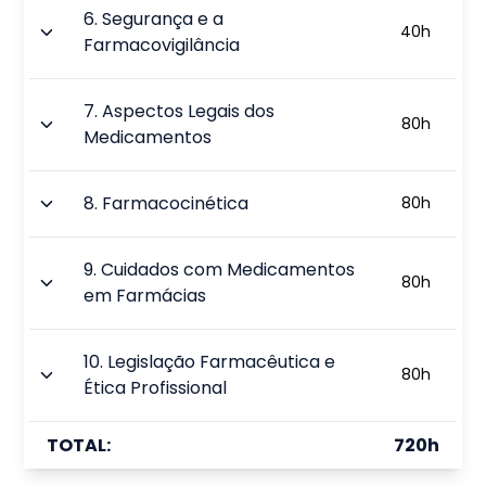
6
.
Segurança e a
40
h
Farmacovigilância
7
.
Aspectos Legais dos
80
h
Medicamentos
8
.
Farmacocinética
80
h
9
.
Cuidados com Medicamentos
80
h
em Farmácias
10
.
Legislação Farmacêutica e
80
h
Ética Profissional
TOTAL:
720
h