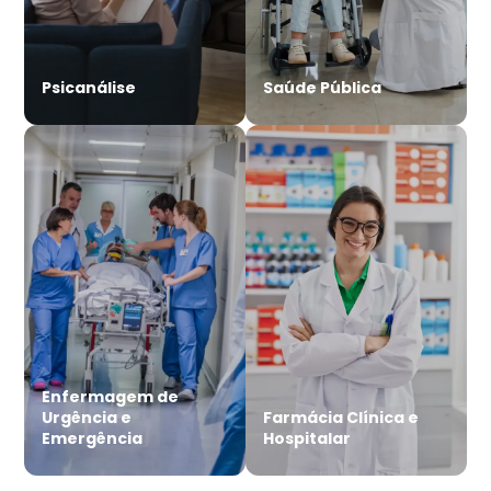
Psicanálise
Saúde Pública
Enfermagem de
Urgência e
Farmácia Clínica e
Emergência
Hospitalar