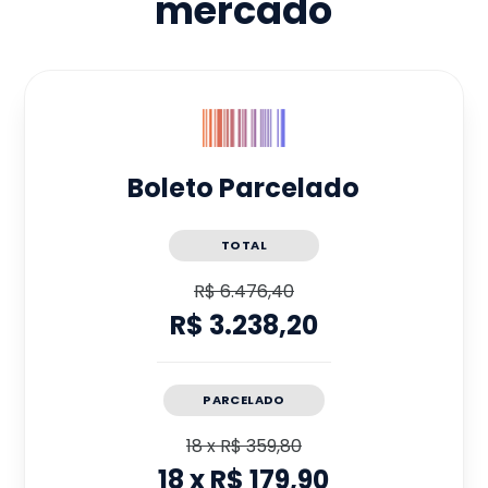
mercado
Boleto Parcelado
TOTAL
R$ 6.476,40
R$ 3.238,20
PARCELADO
18
x
R$ 359,80
18
x
R$ 179,90