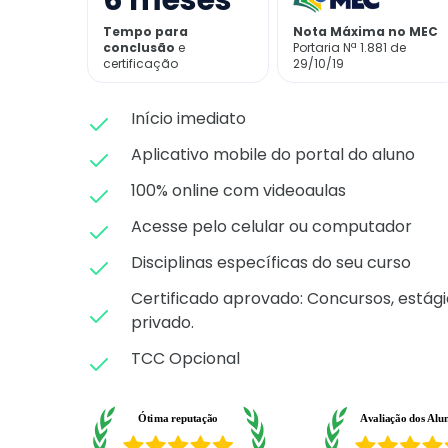
6
meses
Tempo para
Nota Máxima no MEC
conclusão
e
Portaria Nª 1.881 de
certificação
29/10/19
Início imediato
Aplicativo mobile do portal do aluno
100% online com videoaulas
Acesse pelo celular ou computador
Disciplinas específicas do seu curso
Certificado aprovado: C
oncursos, estági
privado.
TCC Opcional