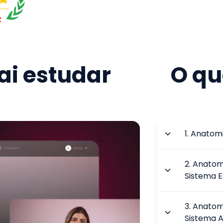
i estudar
O qu
1
.
Anatomi
2
.
Anatomi
Sistema E
3
.
Anatomi
Sistema A