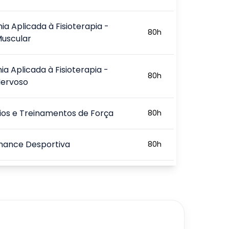
a Aplicada à Fisioterapia -
80
h
Muscular
a Aplicada à Fisioterapia -
80
h
Nervoso
ios e Treinamentos de Força
80
h
mance Desportiva
80
h
des e Treinamentos Físicos para
80
h
s Corporais Alternativas
80
h