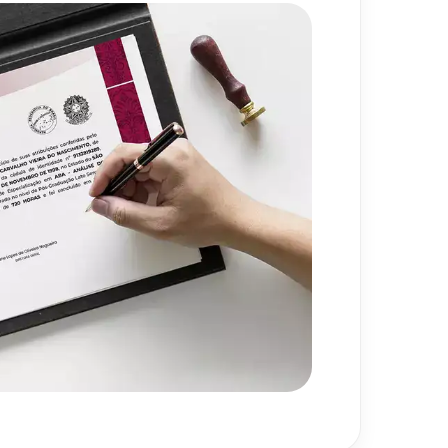
720
h