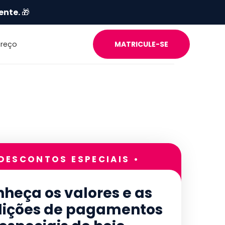
ente.
🎁
Preço
MATRICULE-SE
 DESCONTOS ESPECIAIS •
heça os valores e as
ições de pagamentos