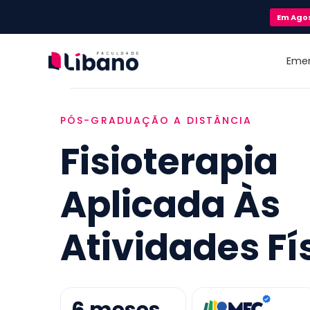
Em
Ago
Eme
PÓS-GRADUAÇÃO A DISTÂNCIA
Fisioterapia
Aplicada Às
Atividades Fí