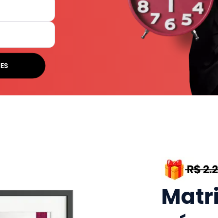
ES
Matr