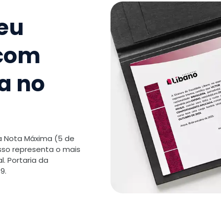
TOTAL:
seu
 com
a no
 a Nota Máxima (5 de
isso representa o mais
. Portaria da
9.