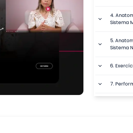
4
.
Anatomi
Sistema 
5
.
Anatomi
Sistema 
6
.
Exercíc
7
.
Perfor
8
.
Ativida
o Idoso
9
.
Prática