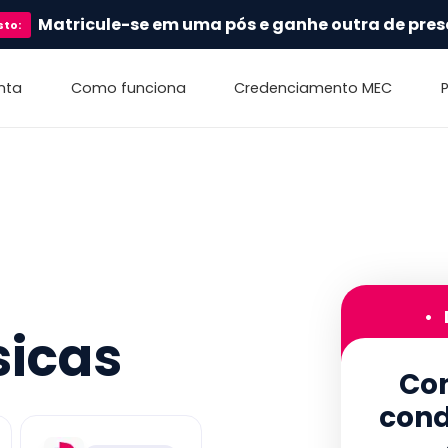
Matricule-se em uma pós e ganhe outra de pres
sto
:
nta
Como funciona
Credenciamento MEC
•
sicas
Con
cond