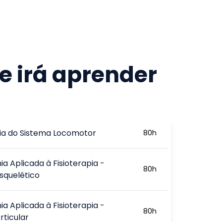
e irá aprender
a do Sistema Locomotor
80
h
a Aplicada à Fisioterapia -
80
h
squelético
a Aplicada à Fisioterapia -
80
h
rticular