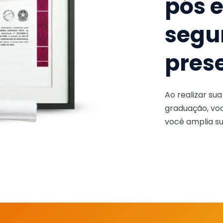
pós 
segu
pres
Ao realizar su
graduação, voc
você amplia su