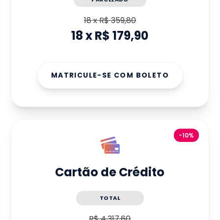
18
x
R$ 359,80
18
x
R$ 179,90
MATRICULE-SE COM BOLETO
-10%
Cartão de Crédito
TOTAL
R$ 4.317,60