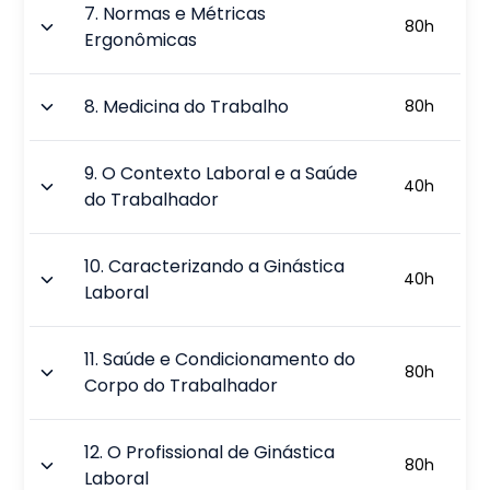
7
.
Normas e Métricas
80
h
Ergonômicas
8
.
Medicina do Trabalho
80
h
9
.
O Contexto Laboral e a Saúde
40
h
do Trabalhador
10
.
Caracterizando a Ginástica
40
h
Laboral
11
.
Saúde e Condicionamento do
80
h
Corpo do Trabalhador
12
.
O Profissional de Ginástica
80
h
Laboral