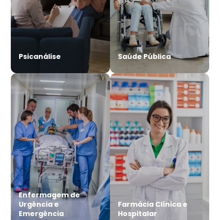
Psicanálise
Saúde Pública
Enfermagem de
Urgência e
Farmácia Clínica e
Emergência
Hospitalar