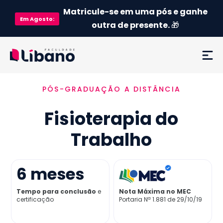
Matricule-se em uma pós e ganhe
Em
Agosto
:
outra de presente.
🎁
PÓS-GRADUAÇÃO A DISTÂNCIA
Ementa
Fisioterapia do
Como funciona
Trabalho
Credenciamento MEC
6
meses
Preço
Tempo para conclusão
e
Nota Máxima no MEC
certificação
Portaria Nª 1.881 de 29/10/19
Já sou aluno