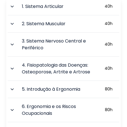
1
.
Sistema Articular
40
h
2
.
Sistema Muscular
40
h
3
.
Sistema Nervoso Central e
40
h
Periférico
4
.
Fisiopatologia das Doenças:
40
h
Osteoporose, Artrite e Artrose
5
.
Introdução à Ergonomia
80
h
6
.
Ergonomia e os Riscos
80
h
Ocupacionais