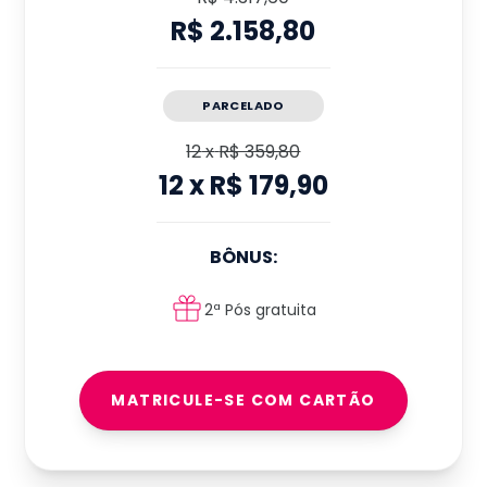
R$ 2.158,80
PARCELADO
12
x
R$ 359,80
12
x
R$ 179,90
BÔNUS:
2ª Pós gratuita
MATRICULE-SE COM CARTÃO