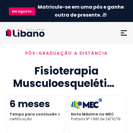
Matricule-se em uma pós e ganhe
Em
Agosto
:
outra de presente.
🎁
PÓS-GRADUAÇÃO A DISTÂNCIA
Ementa
Fisioterapia
Como funciona
Musculoesquelética
Credenciamento MEC
6
meses
Preço
Tempo para conclusão
e
Nota Máxima no MEC
certificação
Portaria Nª 1.881 de 29/10/19
Já sou aluno