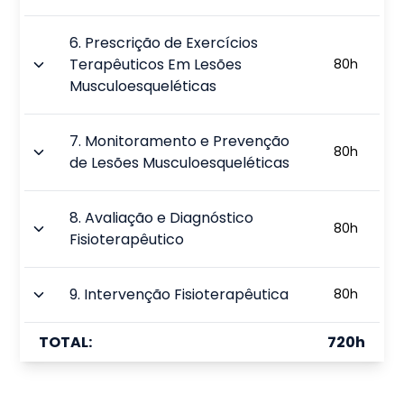
6
.
Prescrição de Exercícios
Terapêuticos Em Lesões
80
h
Musculoesqueléticas
7
.
Monitoramento e Prevenção
80
h
de Lesões Musculoesqueléticas
8
.
Avaliação e Diagnóstico
80
h
Fisioterapêutico
9
.
Intervenção Fisioterapêutica
80
h
TOTAL:
720
h