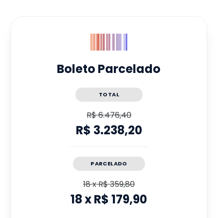
Boleto Parcelado
TOTAL
R$ 6.476,40
R$ 3.238,20
PARCELADO
18
x
R$ 359,80
18
x
R$ 179,90