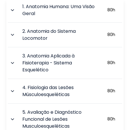
1
.
Anatomia Humana: Uma Visão
80
h
Geral
2
.
Anatomia do Sistema
80
h
Locomotor
3
.
Anatomia Aplicada à
Fisioterapia - Sistema
80
h
Esquelético
4
.
Fisiologia das Lesões
80
h
Músculoesqueléticas
5
.
Avaliação e Diagnóstico
Funcional de Lesões
80
h
Musculoesqueléticas