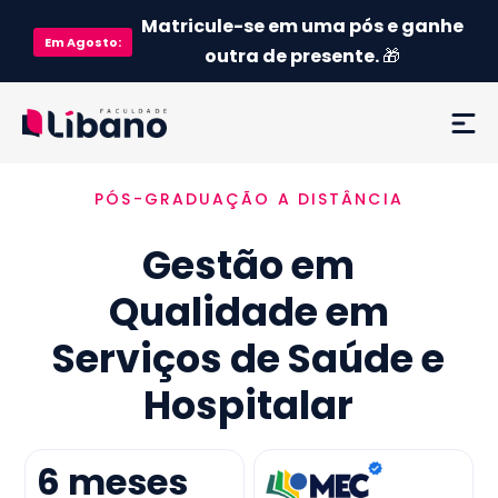
Matricule-se em uma pós e ganhe
Em
Agosto
:
outra de presente.
🎁
PÓS-GRADUAÇÃO A DISTÂNCIA
Ementa
Gestão em
Como funciona
Qualidade em
Credenciamento MEC
Serviços de Saúde e
Preço
Hospitalar
Já sou aluno
6
meses