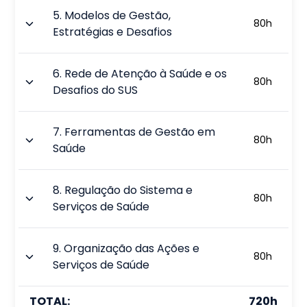
5
.
Modelos de Gestão,
80
h
Estratégias e Desafios
6
.
Rede de Atenção à Saúde e os
80
h
Desafios do SUS
7
.
Ferramentas de Gestão em
80
h
Saúde
8
.
Regulação do Sistema e
80
h
Serviços de Saúde
9
.
Organização das Ações e
80
h
Serviços de Saúde
TOTAL:
720
h