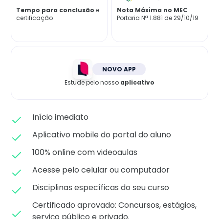
Matricule-se
Tempo para conclusão
e
Nota Máxima no MEC
certificação
Portaria Nª 1.881 de 29/10/19
NOVO APP
Estude pelo nosso
aplicativo
Início imediato
Aplicativo mobile do portal do aluno
100% online com videoaulas
Acesse pelo celular ou computador
Disciplinas específicas do seu curso
Certificado aprovado: C
oncursos, estágios,
serviço público e privado.