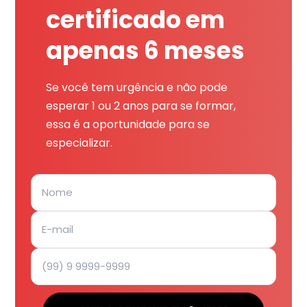
certificado em
apenas 6 meses
Se você tem urgência e não pode
esperar 1 ou 2 anos para se formar,
essa é a oportunidade para se
especializar.