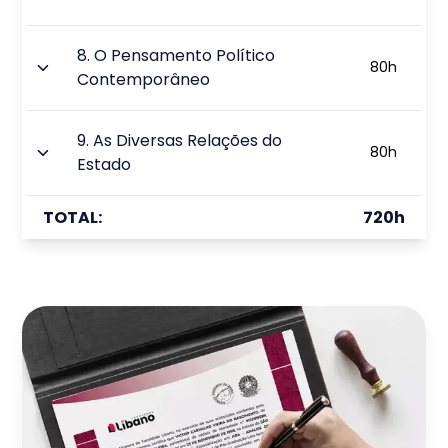
8
.
O Pensamento Político
80
h
Contemporâneo
9
.
As Diversas Relações do
80
h
Estado
TOTAL:
720
h