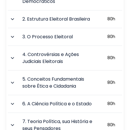
Democráticos
2
.
Estrutura Eleitoral Brasileira
80
h
3
.
O Processo Eleitoral
80
h
4
.
Controvérsias e Ações
80
h
Judiciais Eleitorais
5
.
Conceitos Fundamentais
80
h
sobre Ética e Cidadania
6
.
A Ciência Política e o Estado
80
h
7
.
Teoria Política, sua História e
80
h
seus Pensadores