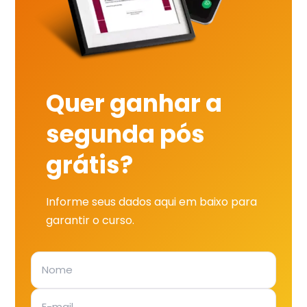
Quer ganhar a
segunda pós
grátis?
Informe seus dados aqui em baixo para
garantir o curso.