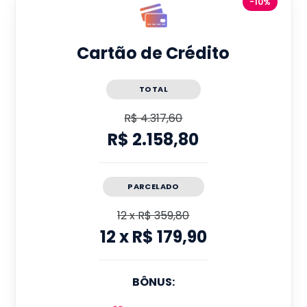
-10%
Cartão de Crédito
TOTAL
R$ 4.317,60
R$ 2.158,80
PARCELADO
12
x
R$ 359,80
12
x
R$ 179,90
BÔNUS: