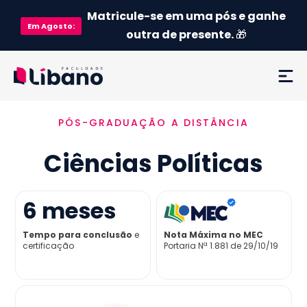
Matricule-se em uma pós e ganhe
Em
Agosto
:
outra de presente.
🎁
PÓS-GRADUAÇÃO A DISTÂNCIA
Ementa
Ciências Políticas
Como funciona
Credenciamento MEC
6
meses
Tempo para conclusão
e
Nota Máxima no MEC
Preço
certificação
Portaria Nª 1.881 de 29/10/19
Já sou aluno