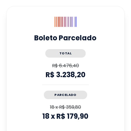
Boleto Parcelado
TOTAL
R$ 6.476,40
R$ 3.238,20
PARCELADO
18
x
R$ 359,80
18
x
R$ 179,90