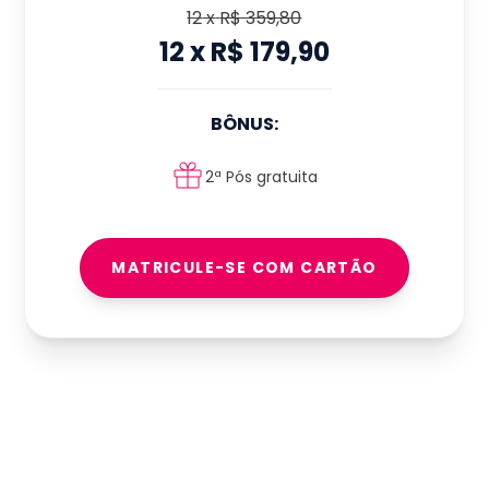
12
x
R$ 359,80
12
x
R$ 179,90
BÔNUS:
2ª Pós gratuita
MATRICULE-SE COM CARTÃO