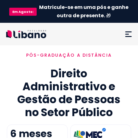
Matricule-se em uma pós e ganhe
Em
Agosto
:
outra de presente.
🎁
PÓS-GRADUAÇÃO A DISTÂNCIA
Ementa
Direito
Como funciona
Administrativo e
Credenciamento MEC
Gestão de Pessoas
Preço
no Setor Público
Já sou aluno
6
meses