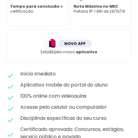
Matricule-se
Tempo para conclusão
e
Nota Máxima no MEC
certificação
Portaria Nª 1.881 de 29/10/19
NOVO APP
Estude pelo nosso
aplicativo
Início imediato
Aplicativo mobile do portal do aluno
100% online com videoaulas
Acesse pelo celular ou computador
Disciplinas específicas do seu curso
Certificado aprovado: C
oncursos, estágios,
serviço público e privado.