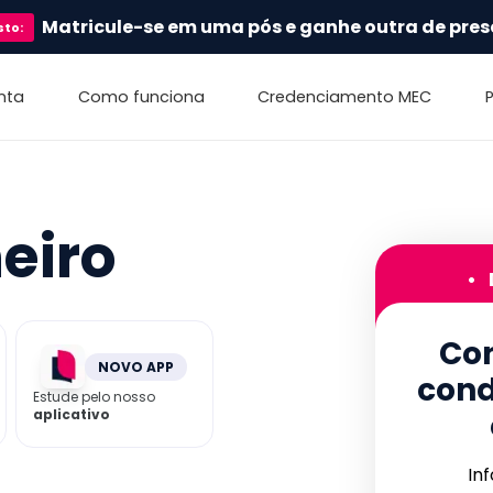
Matricule-se em uma pós e ganhe outra de pres
sto
:
nta
Como funciona
Credenciamento MEC
eiro
•
Con
NOVO APP
cond
Estude pelo nosso
aplicativo
In