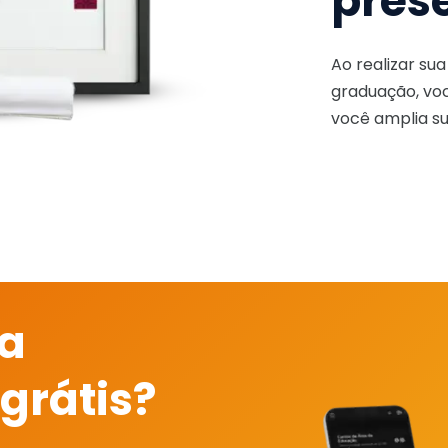
pres
Ao realizar su
graduação, voc
você amplia su
 a
grátis?