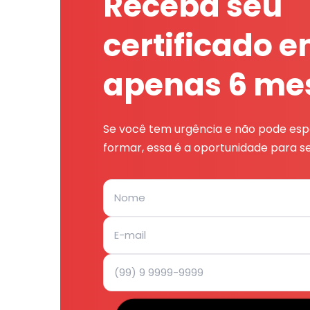
Receba seu
certificado 
apenas 6 me
Se você tem urgência e não pode espe
formar, essa é a oportunidade para se