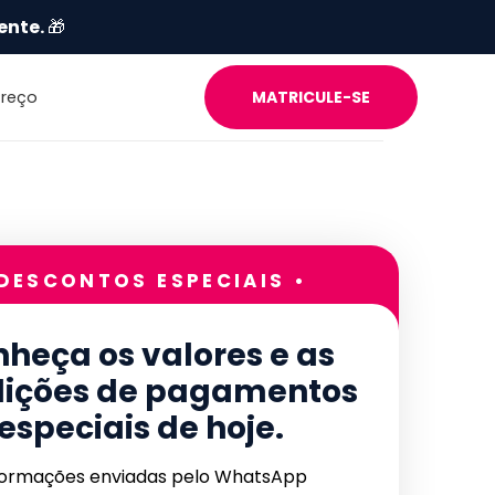
ente.
🎁
Preço
MATRICULE-SE
 DESCONTOS ESPECIAIS •
heça os valores e as
ições de pagamentos
especiais de hoje.
formações enviadas pelo WhatsApp