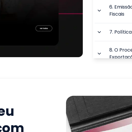
6
.
Emissã
Fiscais
7
.
Polític
8
.
O Proc
Exportaç
9
.
Aspecto
Comércio 
TOTAL:
seu
 com