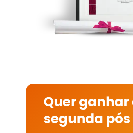
Quer ganhar
segunda pós 