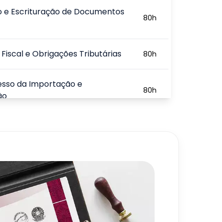
o e Escrituração de Documentos
80
h
a Fiscal e Obrigações Tributárias
80
h
esso da Importação e
80
h
ão
s Fiscais e Alfandegários no
80
h
Exterior
720
h