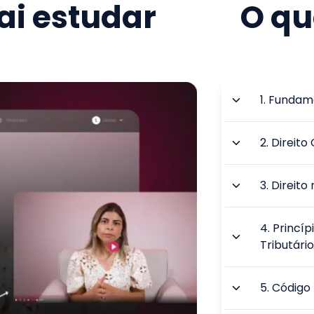
i estudar
O qu
1
.
Fundame
2
.
Direito 
3
.
Direito
4
.
Princíp
Tributári
5
.
Código 