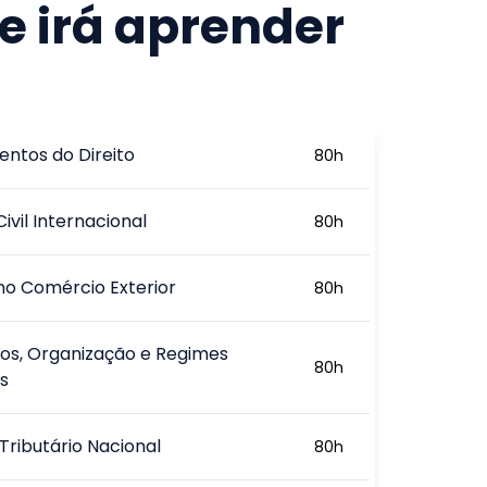
e irá aprender
ntos do Direito
80
h
Civil Internacional
80
h
 no Comércio Exterior
80
h
ios, Organização e Regimes
80
h
os
Tributário Nacional
80
h