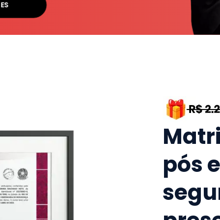
SES
Matr
pós 
segu