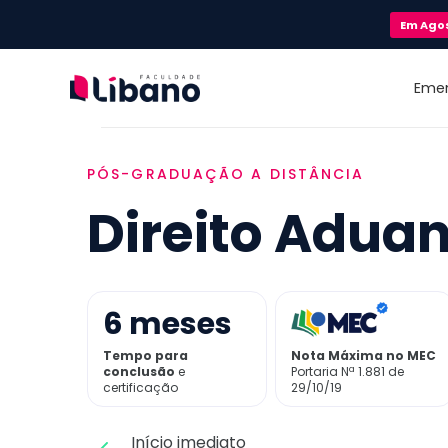
Em
Ago
Eme
PÓS-GRADUAÇÃO A DISTÂNCIA
Direito Aduan
6
meses
Tempo para
Nota Máxima no MEC
conclusão
e
Portaria Nª 1.881 de
certificação
29/10/19
Início imediato