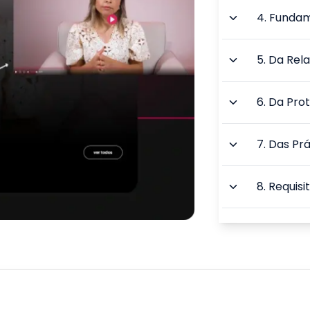
4
.
Fundam
5
.
Da Rel
6
.
Da Pro
7
.
Das Prá
8
.
Requisi
9
.
Gestão 
TOTAL: