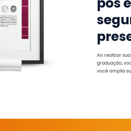
pós 
segu
pres
Ao realizar su
graduação, voc
você amplia su