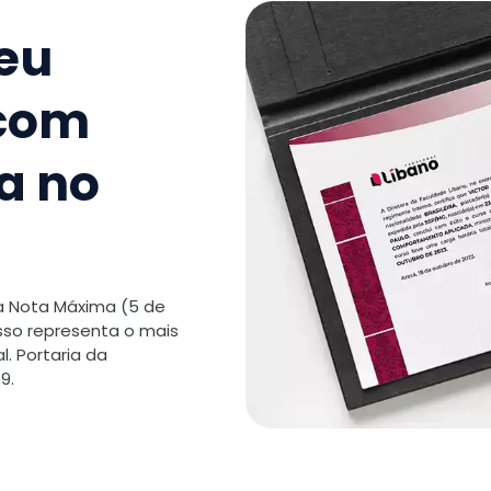
seu
 com
a no
 a Nota Máxima (5 de
isso representa o mais
. Portaria da
9.