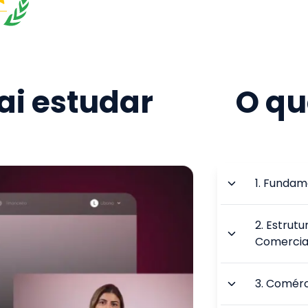
i estudar
O qu
1
.
Fundame
2
.
Estrutu
Comercia
3
.
Comérci