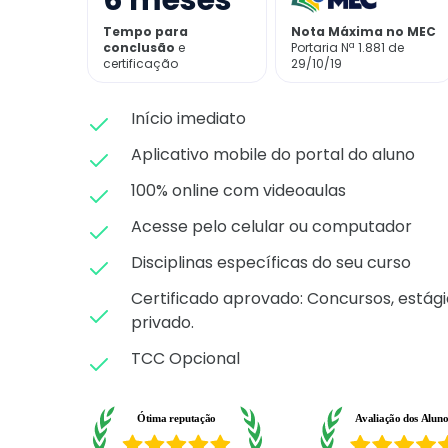
6
meses
Tempo para
Nota Máxima no MEC
conclusão
e
Portaria Nª 1.881 de
certificação
29/10/19
Início imediato
Aplicativo mobile do portal do aluno
100% online com videoaulas
Acesse pelo celular ou computador
Disciplinas específicas do seu curso
Certificado aprovado: C
oncursos, estági
privado.
TCC Opcional