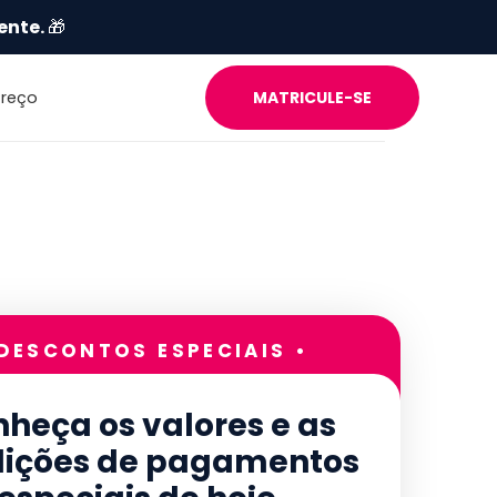
ente.
🎁
Preço
MATRICULE-SE
 DESCONTOS ESPECIAIS •
heça os valores e as
ições de pagamentos