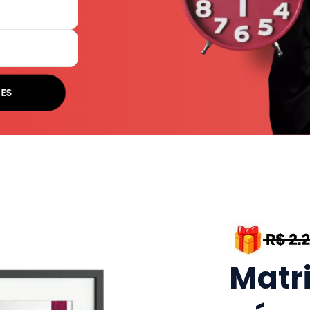
SES
Matr