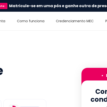
Matricule-se em uma pós e ganhe outra de pres
sto
:
nta
Como funciona
Credenciamento MEC
e
•
Con
cond