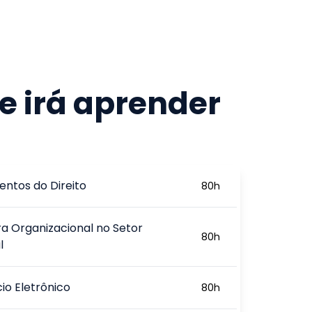
e irá aprender
ntos do Direito
80
h
ra Organizacional no Setor
80
h
l
o Eletrônico
80
h