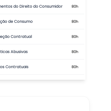
entos do Direito do Consumidor
80
h
ação de Consumo
80
h
teção Contratual
80
h
ticas Abusivas
80
h
tos Contratuais
80
h
e Processos Contratuais
80
h
720
h