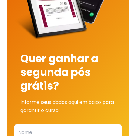
Quer ganhar a
segunda pós
grátis?
Informe seus dados aqui em baixo para
garantir o curso.