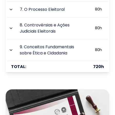
7
.
O Processo Eleitoral
80
h
8
.
Controvérsias e Ações
80
h
Judiciais Eleitorais
9
.
Conceitos Fundamentais
80
h
sobre Ética e Cidadania
TOTAL:
720
h