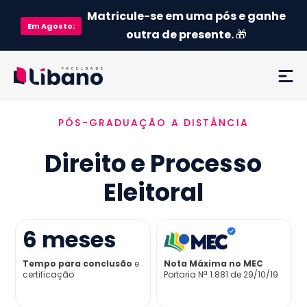
Matricule-se em uma pós e ganhe
Em
Agosto
:
outra de presente.
🎁
PÓS-GRADUAÇÃO A DISTÂNCIA
Ementa
Direito e Processo
Como funciona
Eleitoral
Credenciamento MEC
6
meses
Preço
Tempo para conclusão
e
Nota Máxima no MEC
certificação
Portaria Nª 1.881 de 29/10/19
Já sou aluno