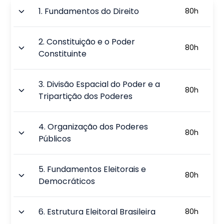
1
.
Fundamentos do Direito
80
h
2
.
Constituição e o Poder
80
h
Constituinte
3
.
Divisão Espacial do Poder e a
80
h
Tripartição dos Poderes
4
.
Organização dos Poderes
80
h
Públicos
5
.
Fundamentos Eleitorais e
80
h
Democráticos
6
.
Estrutura Eleitoral Brasileira
80
h