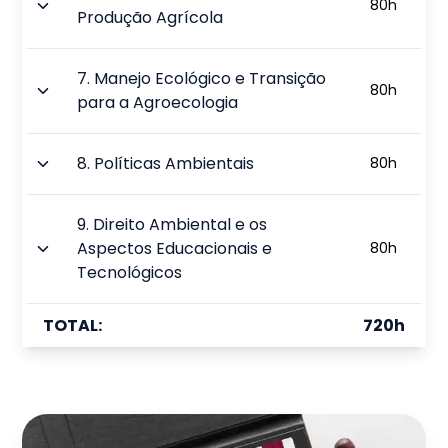
80
h
Produção Agrícola
7
.
Manejo Ecológico e Transição
80
h
para a Agroecologia
8
.
Políticas Ambientais
80
h
9
.
Direito Ambiental e os
Aspectos Educacionais e
80
h
Tecnológicos
TOTAL:
720
h