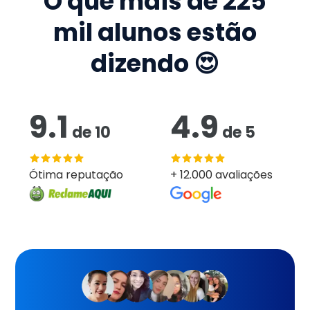
O que mais de
225
mil
alunos estão
dizendo 😍
9.1
4.9
de
10
de
5
Ótima reputação
+ 12.000 avaliações