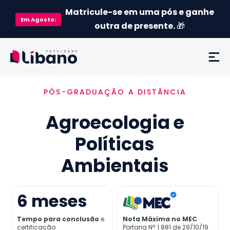
Matricule-se em uma pós e ganhe
Em
Agosto
:
outra de presente.
🎁
PÓS-GRADUAÇÃO A DISTÂNCIA
Ementa
Agroecologia e
Como funciona
Políticas
Credenciamento MEC
Ambientais
Preço
6
meses
Já sou aluno
Tempo para conclusão
e
Nota Máxima no MEC
certificação
Portaria Nª 1.881 de 29/10/19