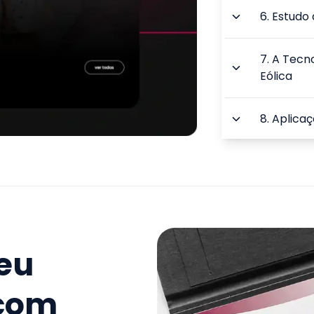
6
.
Estudo 
7
.
A Tecno
Eólica
8
.
Aplicaç
9
.
Energia
TOTAL:
seu
 com