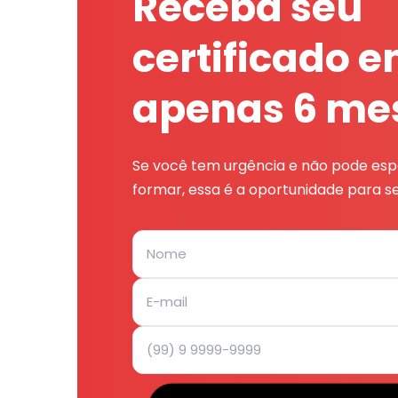
Receba seu
certificado 
apenas 6 me
Se você tem urgência e não pode espe
formar, essa é a oportunidade para se