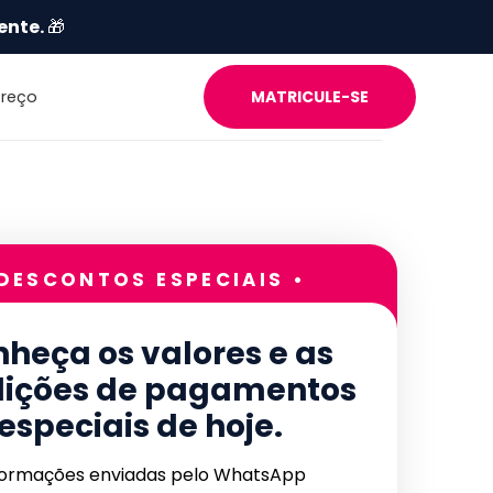
ente.
🎁
Preço
MATRICULE-SE
 DESCONTOS ESPECIAIS •
heça os valores e as
ições de pagamentos
especiais de hoje.
formações enviadas pelo WhatsApp