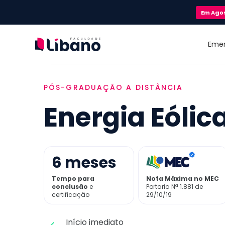
Em
Ago
Eme
PÓS-GRADUAÇÃO A DISTÂNCIA
Energia Eólic
6
meses
Tempo para
Nota Máxima no MEC
conclusão
e
Portaria Nª 1.881 de
certificação
29/10/19
Início imediato