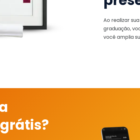
pres
Ao realizar su
graduação, voc
você amplia su
 a
grátis?