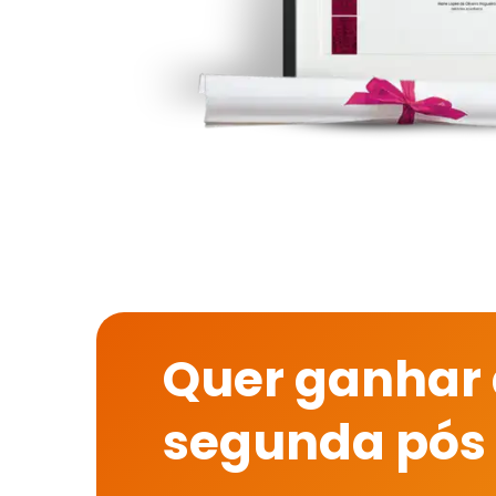
Quer ganhar
segunda pós 