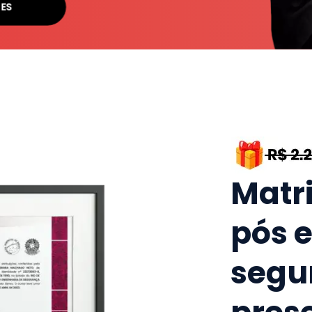
SES
Matr
pós 
segu