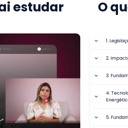
i estudar
O qu
1
.
Legisla
2
.
Impact
3
.
Fundame
4
.
Tecnol
Energéti
5
.
Fundame