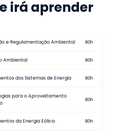
e irá aprender
ção e Regulamentação Ambiental
80
h
o Ambiental
80
h
ntos dos Sistemas de Energia
80
h
ogias para o Aproveitamento
80
h
co
ntos da Energia Eólica
80
h