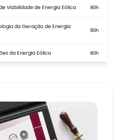
de Viabilidade de Energia Eólica
80
h
logia da Geração de Energia
80
h
ões da Energia Eólica
80
h
 Eólica e Fotovoltaica
80
h
720
h