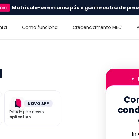
Matricule-se em uma pós e ganhe outra de pres
sto
:
nta
Como funciona
Credenciamento MEC
a
•
Con
NOVO APP
cond
Estude pelo nosso
aplicativo
In