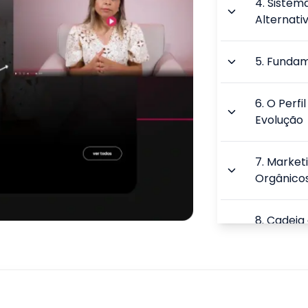
4
.
Sistema
Alternati
5
.
Fundam
6
.
O Perfi
Evolução
7
.
Marketi
Orgânico
8
.
Cadeia 
Orgânico
9
.
Process
Agro