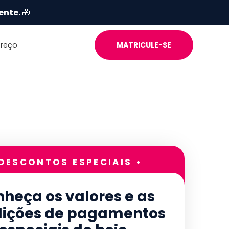
ente.
🎁
Preço
MATRICULE-SE
 DESCONTOS ESPECIAIS •
heça os valores e as
ições de pagamentos