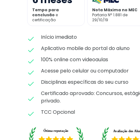
6
meses
Tempo para
Nota Máxima no MEC
conclusão
e
Portaria Nª 1.881 de
certificação
29/10/19
Início imediato
Aplicativo mobile do portal do aluno
100% online com videoaulas
Acesse pelo celular ou computador
Disciplinas específicas do seu curso
Certificado aprovado: C
oncursos, estági
privado.
TCC Opcional