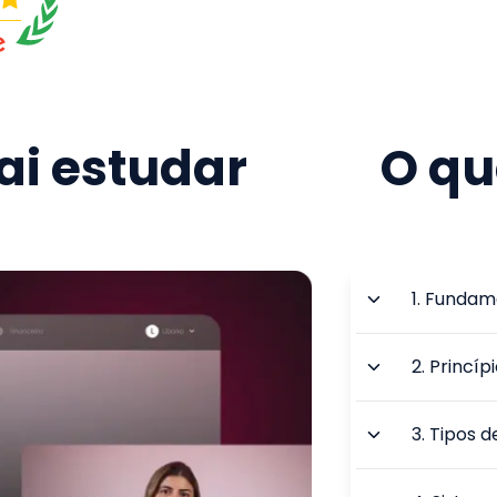
i estudar
O qu
1
.
Fundame
2
.
Princíp
3
.
Tipos d