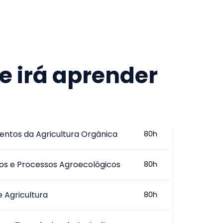
e irá aprender
ntos da Agricultura Orgânica
80
h
ios e Processos Agroecológicos
80
h
e Agricultura
80
h