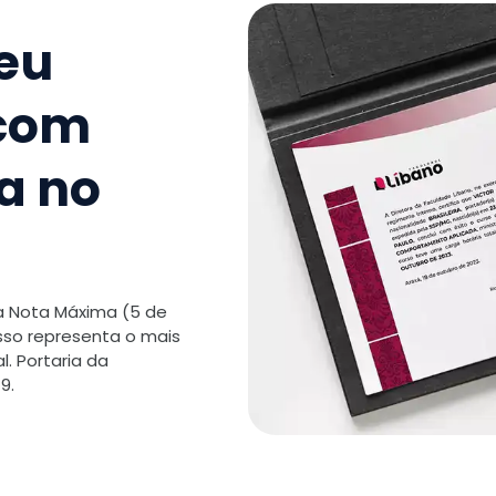
TOTAL:
seu
 com
a no
 a Nota Máxima (5 de
isso representa o mais
. Portaria da
9.