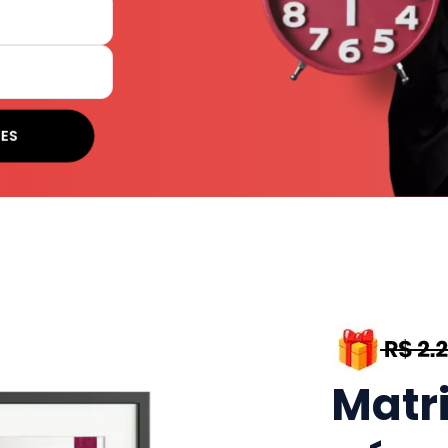
SES
Matr