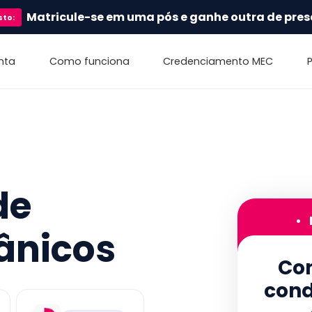
Matricule-se em uma pós e ganhe outra de pres
sto
:
nta
Como funciona
Credenciamento MEC
de
•
ânicos
Con
cond