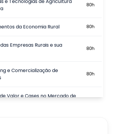
s e Tecnologias de Agricultura
80
h
va
entos da Economia Rural
80
h
l das Empresas Rurais e sua
80
h
ng e Comercialização de
80
h
s
de Valor e Cases no Mercado de
80
h
s
os de Certificação Orgânica no
80
h