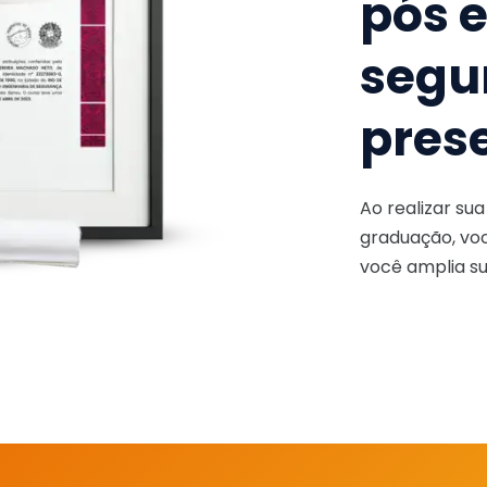
pós 
segu
pres
Ao realizar su
graduação, voc
você amplia su