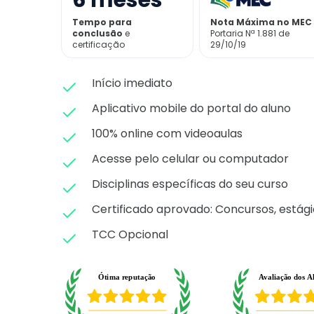
6
meses
Tempo para
Nota Máxima no MEC
conclusão
e
Portaria Nª 1.881 de
certificação
29/10/19
Início imediato
Aplicativo mobile do portal do aluno
100% online com videoaulas
Acesse pelo celular ou computador
Disciplinas específicas do seu curso
Certificado aprovado: C
oncursos, estági
TCC Opcional