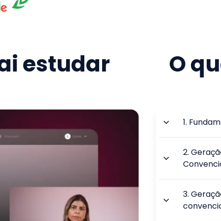
i estudar
O qu
1
.
Fundame
2
.
Geração
Convenci
3
.
Geração
convenci