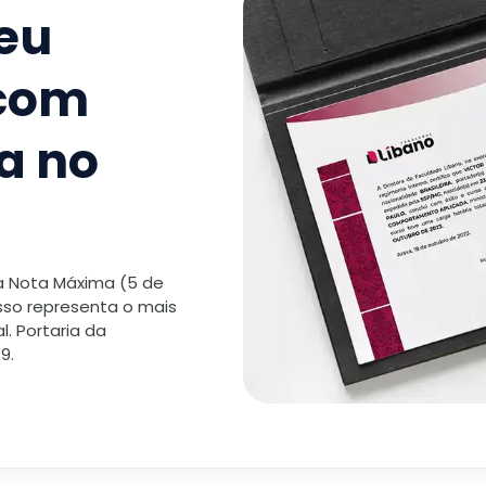
seu
 com
a no
 a Nota Máxima (5 de
isso representa o mais
. Portaria da
9.