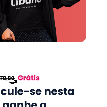
icule-se nesta
e ganhe a