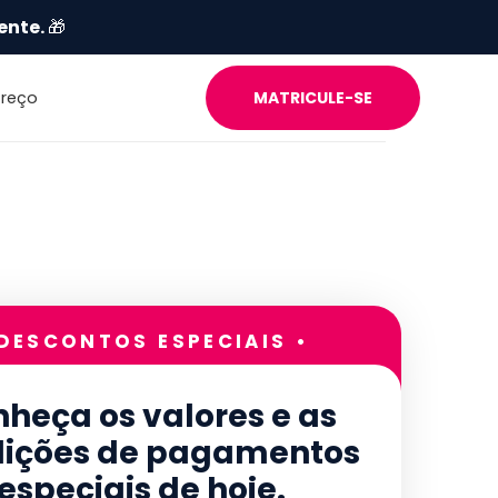
ente.
🎁
Preço
MATRICULE-SE
 DESCONTOS ESPECIAIS •
heça os valores e as
ições de pagamentos
especiais de hoje.