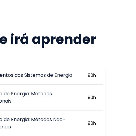
e irá aprender
ntos dos Sistemas de Energia
80
h
 de Energia: Métodos
80
h
onais
 de Energia: Métodos Não-
80
h
onais