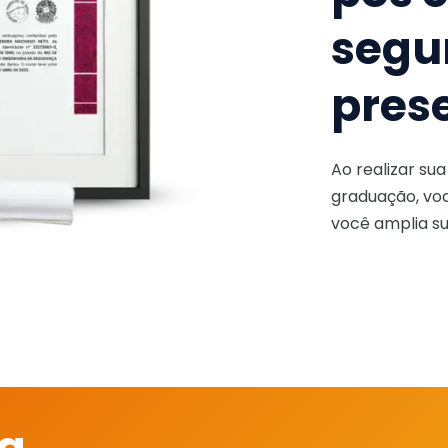
segu
pres
Ao realizar su
graduação, voc
você amplia su
 a