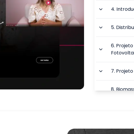
4
.
Introdu
5
.
Distrib
6
.
Projeto
Fotovolta
7
.
Projeto
8
.
Biomas
Hidrelétr
9
.
Gestão 
TOTAL: