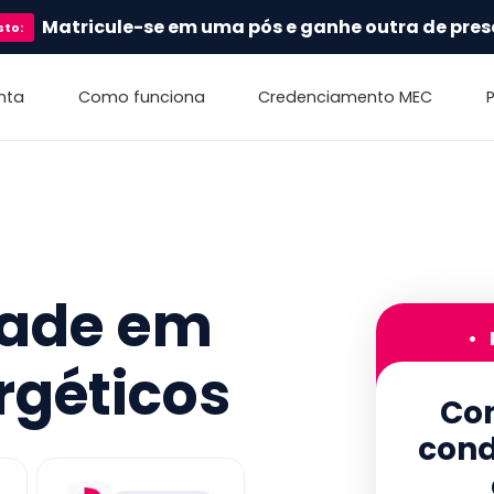
Matricule-se em uma pós e ganhe outra de pres
sto
:
nta
Como funciona
Credenciamento MEC
dade em
•
rgéticos
Con
cond