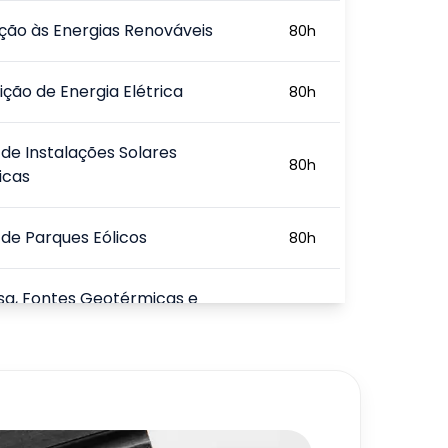
ção às Energias Renováveis
80
h
uição de Energia Elétrica
80
h
 de Instalações Solares
80
h
icas
 de Parques Eólicos
80
h
sa, Fontes Geotérmicas e
80
h
icas
e Sustentabilidade
80
h
720
h