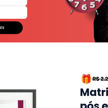
SES
Matr
pós 