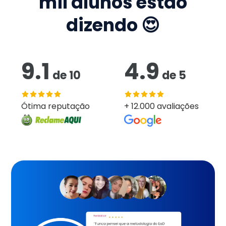
mil
alunos estão
dizendo 😍
9.1
4.9
de
10
de
5
Ótima reputação
+ 12.000 avaliações