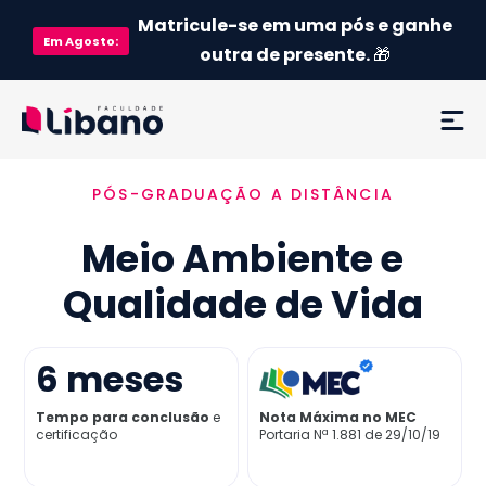
Matricule-se em uma pós e ganhe
Em
Agosto
:
outra de presente.
🎁
PÓS-GRADUAÇÃO A DISTÂNCIA
Ementa
Meio Ambiente e
Como funciona
Qualidade de Vida
Credenciamento MEC
6
meses
Preço
Tempo para conclusão
e
Nota Máxima no MEC
certificação
Portaria Nª 1.881 de 29/10/19
Já sou aluno