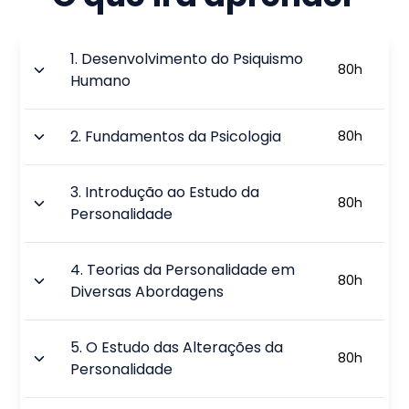
1
.
Desenvolvimento do Psiquismo
80
h
Humano
2
.
Fundamentos da Psicologia
80
h
3
.
Introdução ao Estudo da
80
h
Personalidade
4
.
Teorias da Personalidade em
80
h
Diversas Abordagens
5
.
O Estudo das Alterações da
80
h
Personalidade