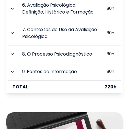
6
.
Avaliação Psicológica:
80
h
Definição, Histórico e Formação
7
.
Contextos de Uso da Avaliação
80
h
Psicológica
8
.
O Processo Psicodiagnóstico
80
h
9
.
Fontes de Informação
80
h
TOTAL:
720
h