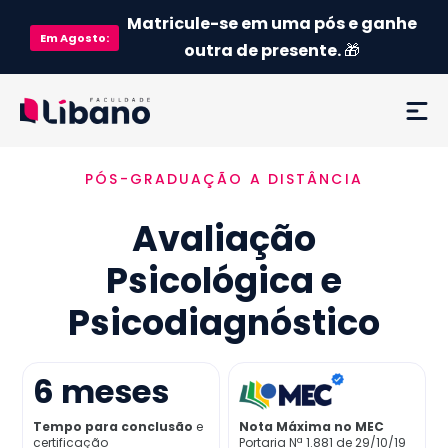
Matricule-se em uma pós e ganhe
Em
Agosto
:
outra de presente.
🎁
PÓS-GRADUAÇÃO A DISTÂNCIA
Ementa
Avaliação
Como funciona
Psicológica e
Credenciamento MEC
Psicodiagnóstico
Preço
6
meses
Já sou aluno
Tempo para conclusão
e
Nota Máxima no MEC
certificação
Portaria Nª 1.881 de 29/10/19