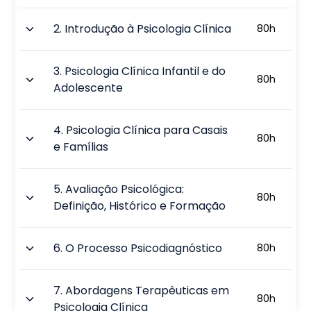
2
.
Introdução à Psicologia Clínica
80
h
3
.
Psicologia Clínica Infantil e do
80
h
Adolescente
4
.
Psicologia Clínica para Casais
80
h
e Famílias
5
.
Avaliação Psicológica:
80
h
Definição, Histórico e Formação
6
.
O Processo Psicodiagnóstico
80
h
7
.
Abordagens Terapêuticas em
80
h
Psicologia Clínica