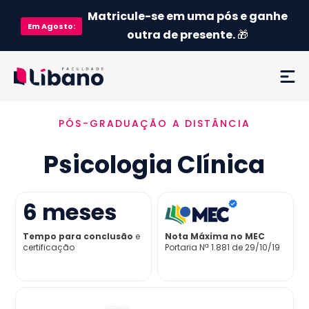
Matricule-se em uma pós e ganhe
Em
Agosto
:
outra de presente.
🎁
PÓS-GRADUAÇÃO A DISTÂNCIA
Ementa
Psicologia Clínica
Como funciona
Credenciamento MEC
6
meses
Tempo para conclusão
e
Nota Máxima no MEC
Preço
certificação
Portaria Nª 1.881 de 29/10/19
Já sou aluno