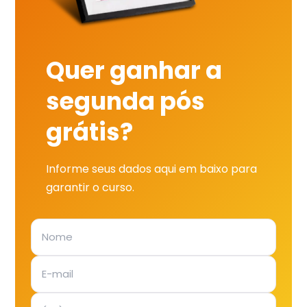
Quer ganhar a
segunda pós
grátis?
Informe seus dados aqui em baixo para
garantir o curso.