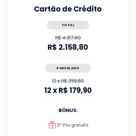
Cartão de Crédito
TOTAL
R$ 4.317,60
R$ 2.158,80
PARCELADO
12
x
R$ 359,80
12
x
R$ 179,90
BÔNUS:
2ª Pós gratuita