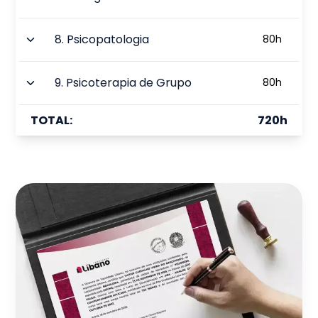
8
.
Psicopatologia
80
h
9
.
Psicoterapia de Grupo
80
h
TOTAL:
720
h