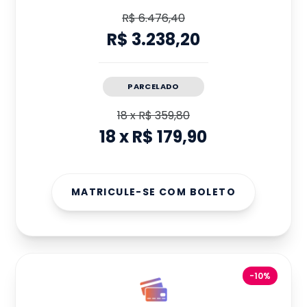
R$ 6.476,40
R$ 3.238,20
PARCELADO
18
x
R$ 359,80
18
x
R$ 179,90
MATRICULE-SE COM BOLETO
-10%