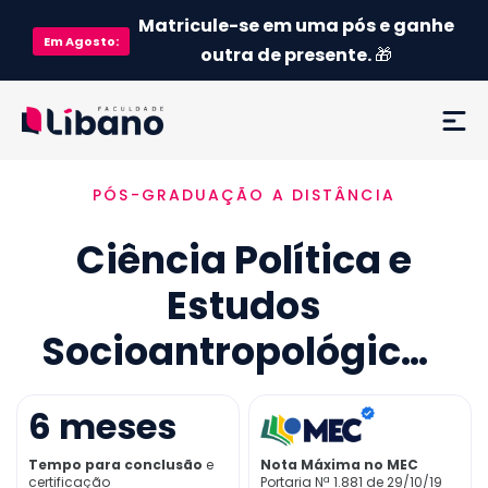
Matricule-se em uma pós e ganhe
Em
Agosto
:
outra de presente.
🎁
PÓS-GRADUAÇÃO A DISTÂNCIA
Ementa
Ciência Política e
Como funciona
Estudos
Credenciamento MEC
Socioantropológicos
Preço
6
meses
Já sou aluno
Tempo para conclusão
e
Nota Máxima no MEC
certificação
Portaria Nª 1.881 de 29/10/19