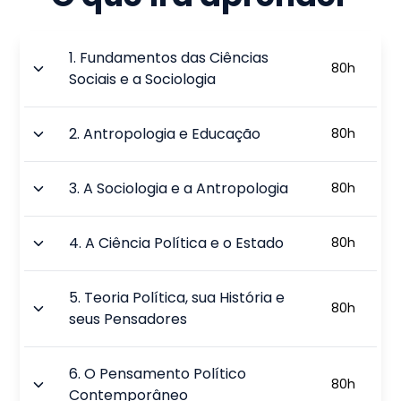
1
.
Fundamentos das Ciências
80
h
Sociais e a Sociologia
2
.
Antropologia e Educação
80
h
3
.
A Sociologia e a Antropologia
80
h
4
.
A Ciência Política e o Estado
80
h
5
.
Teoria Política, sua História e
80
h
seus Pensadores
6
.
O Pensamento Político
80
h
Contemporâneo