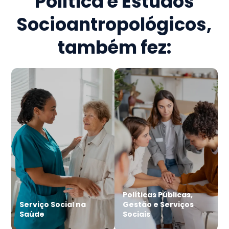
Política e Estudos
Socioantropológicos
,
também fez:
Políticas Públicas,
Serviço Social na
Gestão e Serviços
Saúde
Sociais