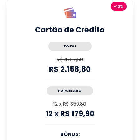
-10%
Cartão de Crédito
TOTAL
R$ 4.317,60
R$ 2.158,80
PARCELADO
12
x
R$ 359,80
12
x
R$ 179,90
BÔNUS: