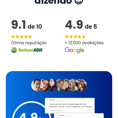
dizendo 😍
9.1
4.9
de
10
de
5
Ótima reputação
+ 12.000 avaliações