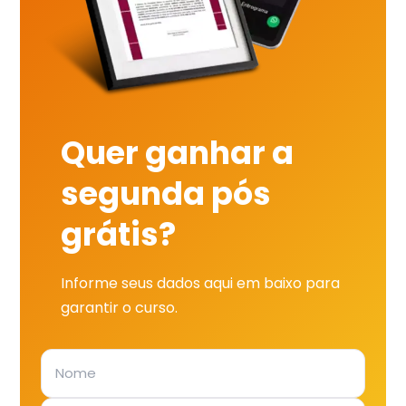
Quer ganhar a
segunda pós
grátis?
Informe seus dados aqui em baixo para
garantir o curso.