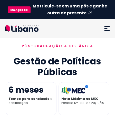
Matricule-se em uma pós e ganhe
Em
Agosto
:
outra de presente.
🎁
PÓS-GRADUAÇÃO A DISTÂNCIA
Ementa
Gestão de Políticas
Como funciona
Públicas
Credenciamento MEC
6
meses
Preço
Tempo para conclusão
e
Nota Máxima no MEC
certificação
Portaria Nª 1.881 de 29/10/19
Já sou aluno