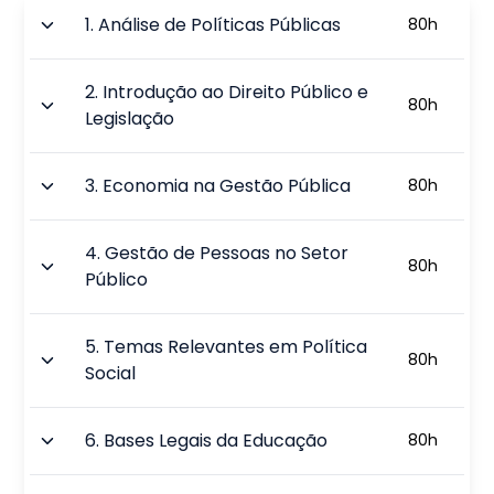
1
.
Análise de Políticas Públicas
80
h
2
.
Introdução ao Direito Público e
80
h
Legislação
3
.
Economia na Gestão Pública
80
h
4
.
Gestão de Pessoas no Setor
80
h
Público
5
.
Temas Relevantes em Política
80
h
Social
6
.
Bases Legais da Educação
80
h