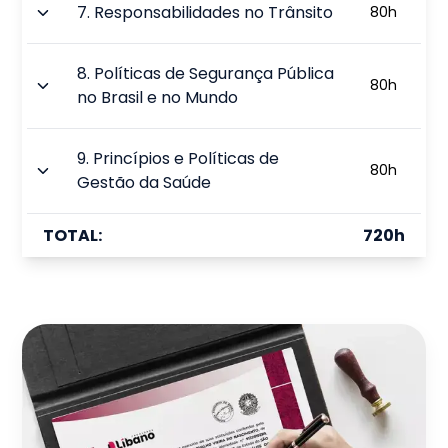
7
.
Responsabilidades no Trânsito
80
h
8
.
Políticas de Segurança Pública
80
h
no Brasil e no Mundo
9
.
Princípios e Políticas de
80
h
Gestão da Saúde
TOTAL:
720
h