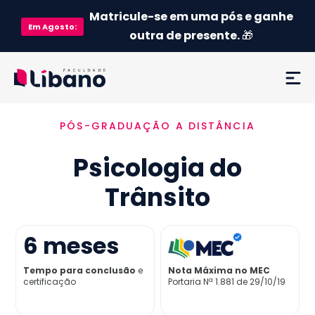
Matricule-se em uma pós e ganhe
Em
Agosto
:
outra de presente.
🎁
PÓS-GRADUAÇÃO A DISTÂNCIA
Ementa
Psicologia do
Como funciona
Trânsito
Credenciamento MEC
6
meses
Preço
Tempo para conclusão
e
Nota Máxima no MEC
certificação
Portaria Nª 1.881 de 29/10/19
Já sou aluno