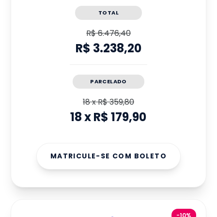
TOTAL
R$ 6.476,40
R$ 3.238,20
PARCELADO
18
x
R$ 359,80
18
x
R$ 179,90
MATRICULE-SE COM BOLETO
-10%