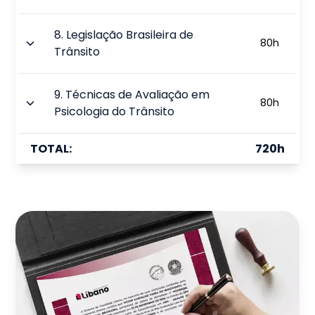
8
.
Legislação Brasileira de
80
h
Trânsito
9
.
Técnicas de Avaliação em
80
h
Psicologia do Trânsito
TOTAL:
720
h