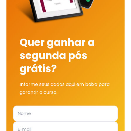
Quer ganhar a
segunda pós
grátis?
Informe seus dados aqui em baixo para
garantir o curso.