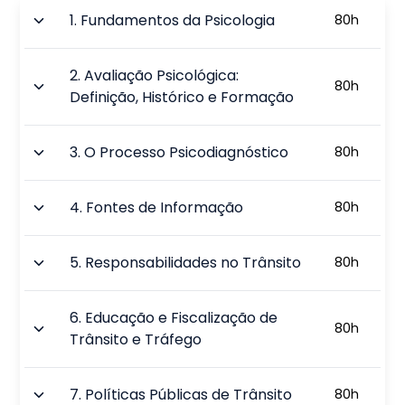
1
.
Fundamentos da Psicologia
80
h
2
.
Avaliação Psicológica:
80
h
Definição, Histórico e Formação
3
.
O Processo Psicodiagnóstico
80
h
4
.
Fontes de Informação
80
h
5
.
Responsabilidades no Trânsito
80
h
6
.
Educação e Fiscalização de
80
h
Trânsito e Tráfego
7
.
Políticas Públicas de Trânsito
80
h