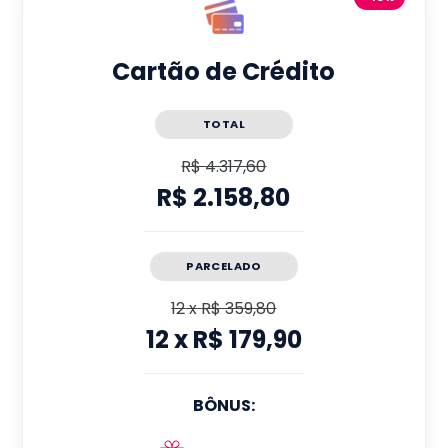
Cartão de Crédito
TOTAL
R$ 4.317,60
R$ 2.158,80
PARCELADO
12
x
R$ 359,80
12
x
R$ 179,90
BÔNUS: